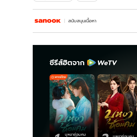
สนับสนุนเนื้อหา
ซีรีส์ฮิตจาก
บุหงาซ่อนคม
บุหงาซ่อนคม