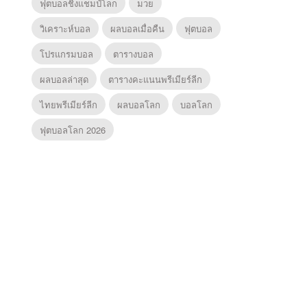
ฟุตบอลชิงแชมป์โลก
มวย
วิเคราะห์บอล
ผลบอลเมื่อคืน
ฟุตบอล
โปรแกรมบอล
ตารางบอล
ผลบอลล่าสุด
ตารางคะแนนพรีเมียร์ลีก
ไทยพรีเมียร์ลีก
ผลบอลโลก
บอลโลก
ฟุตบอลโลก 2026