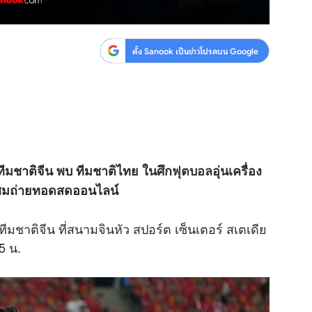
ตั้ง Sanook เป็นข่าวโปรดบน Google
ทีมชาติจีน พบ ทีมชาติไทย ในศึก
ฟุตบอล
อุ่นเครื่อง
รับชมถ่ายทอดสดออนไลน์
ทีมชาติจีน ที่สนามจินหัว สปอร์ต เซ็นเตอร์ สเตเดีย
5 น.