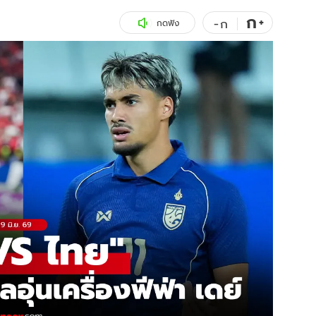
ก
สุขภาพ
+
ดูทีวี
-
ก
กดฟัง
เที่ยว-กิน
WeTV
Tasteful Thailand
Exclusive
Sanook Choice
นิยาย
ยลได้ที่
ร่วมงานกับเ