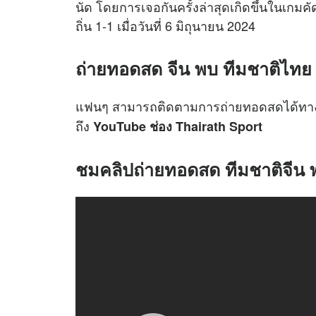
นัด โดยการเจอกันครั้งล่าสุดเกิดขึ้นในเกมคั
ถิ่น 1-1 เมื่อวันที่ 6 มิถุนายน 2024
ถ่ายทอดสด จีน พบ ทีมชาติไทย
แฟนๆ สามารถติดตามการถ่ายทอดสดได้ทา
ถึง
YouTube ช่อง Thairath Sport
ชมคลิปถ่ายทอดสด ทีมชาติจีน 