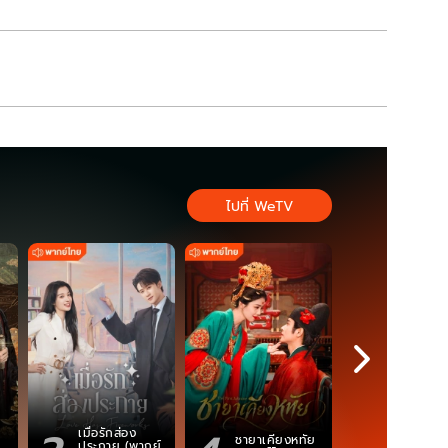
ไปที่ WeTV
เมื่อรักส่อง
ตำนานจอม
ชายาเคียงหทัย
ประกาย (พากย์
ภูตถังซาน