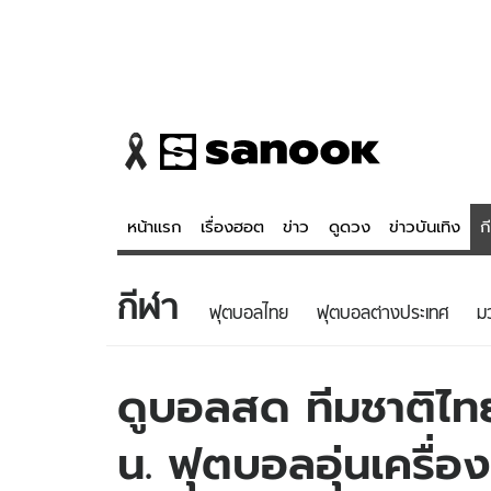
หน้าแรก
เรื่องฮอต
ข่าว
ดูดวง
ข่าวบันเทิง
ก
กีฬา
ข่าว
ดูดวง - 
ฟุตบอลไทย
ฟุตบอลต่างประเทศ
ม
เรื่องฮอต
ดูดวง
ข่าว
หวยไทย
ดูบอลสด ทีมชาติไทย
ข่าวบันเทิง
สถิติหวยไท
น. ฟุตบอลอุ่นเครื่อง
ข่าวกีฬา
หวยลาว
ข่าวเศรษฐกิจ