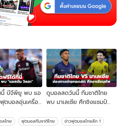
ี้ บีจีพียู พบ แอ
ดูบอลสดวันนี้ ทีมชาติไทย
ฟุตบอลอุ่นเครื่อง
พบ มาเลเซีย ศึกชิงแชมป์
 น.
อาเซียน 2026 เวลา 20:00
น.
บอลไทย
ฟุตบอลทีมชาติไทย
ข่าวฟุตบอลไทยลีก 1