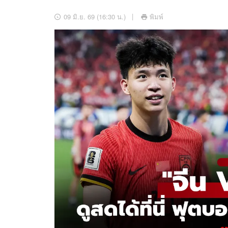
อัปเดตจีน
09 มิ.ย. 69 (16:30 น.)
พิมพ์
เช็กข่าวชัวร์
ติดตามสนุกโซเชี
ดาวน์โหลดสนุกแอปฟรี
สงวนลิขสิทธิ์ ©
2569
บริษัท อิมเมจ ฟิวเจอร์ (ประเทศไทย) จำกัด