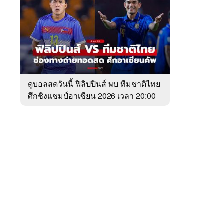
สัปดาห์
ของ
หมวด
ฟุตบอล
 WeTV
ไทย
ดูบอลสดวันนี้ ฟิลิปปินส์ พบ ทีมชาติไทย
ศึกชิงแชมป์อาเซียน 2026 เวลา 20:00
ติดต่อโฆษณา
น.
tencentthbd
sales@tencent.co.th
รา
ร้องเรียนเนื้อหาไม่เหมาะสม
แนะนำติชม แจ้งปัญหาการใช้งาน