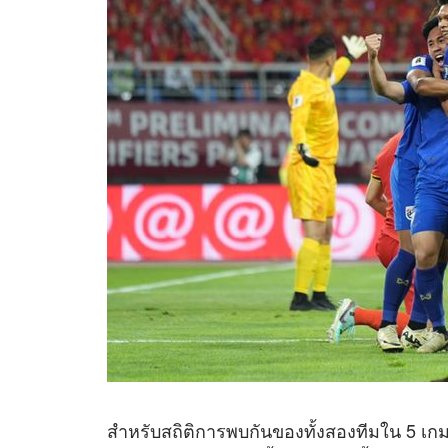
สำหรับสถิติการพบกันของทั้งสองทีมใน 5 เกมห