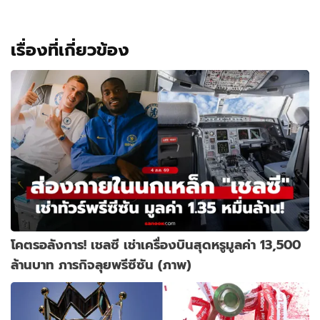
เรื่องที่เกี่ยวข้อง
โคตรอลังการ! เชลซี เช่าเครื่องบินสุดหรูมูลค่า 13,500
ล้านบาท ภารกิจลุยพรีซีซัน (ภาพ)