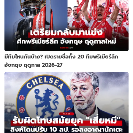
มีทีมไหนกันบ้าง? เปิดรายชื่อทั้ง 20 ทีมพรีเมียร์ลีก
อังกฤษ ฤดูกาล 2026-27