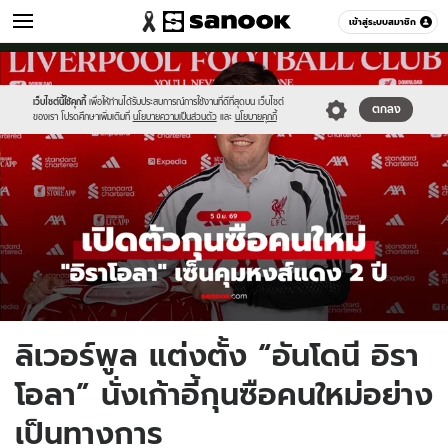
กีฬา
เข้าสู่ระบบสมาชิก
หมวดอื่นๆ
//s.isanook.com/sp/0/ud/327/1636014/ntb.jpg
Sanook
//s.isanook.com/sr/0/images/logo-
600
60
new-
sanook.png
เว็บไซต์นี้ใช้คุกกี้
เพื่อให้ท่านได้รับประสบการณ์การใช้งานที่ดีที่สุดบน เว็บไซต์
ตกลง
ของเรา โปรดศึกษาเพิ่มเติมที่
นโยบายความเป็นส่วนตัว
และ
นโยบายคุกกี้
ลิเวอร์พูล แต่งตั้ง “อันโดนี อิรา
โอลา” นั่งเก้าอี้กุนซือคนใหม่อย่าง
เป็นทางการ