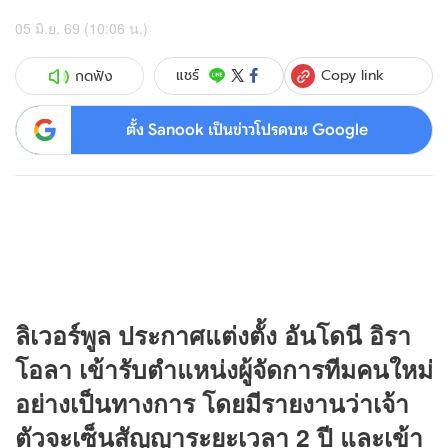
05 มิ.ย. 69 (10:06 น.)
Copy link
แชร์
กดฟัง
ตั้ง Sanook เป็นข่าวโปรดบน Google
ลิเวอร์พูล ประกาศแต่งตั้ง
อันโดนี อิรา
โอลา
เข้ารับตำแหน่งผู้จัดการทีมคนใหม่
อย่างเป็นทางการ โดยมีรายงานว่าเจ้า
ตัวจะเซ็นสัญญาระยะเวลา
2 ปี
และเข้า