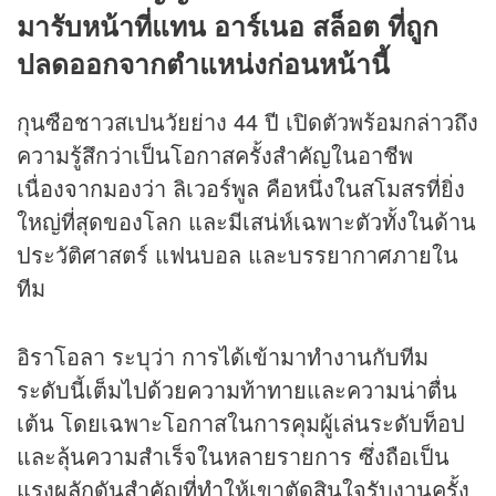
มารับหน้าที่แทน
อาร์เนอ สล็อต
ที่ถูก
ปลดออกจากตำแหน่งก่อนหน้านี้
กุนซือชาวสเปนวัยย่าง 44 ปี เปิดตัวพร้อมกล่าวถึง
ความรู้สึกว่าเป็นโอกาสครั้งสำคัญในอาชีพ
เนื่องจากมองว่า ลิเวอร์พูล คือหนึ่งในสโมสรที่ยิ่ง
ใหญ่ที่สุดของโลก และมีเสน่ห์เฉพาะตัวทั้งในด้าน
ประวัติศาสตร์ แฟนบอล และบรรยากาศภายใน
ทีม
อิราโอลา ระบุว่า การได้เข้ามาทำงานกับทีม
ระดับนี้เต็มไปด้วยความท้าทายและความน่าตื่น
เต้น โดยเฉพาะโอกาสในการคุมผู้เล่นระดับท็อป
และลุ้นความสำเร็จในหลายรายการ ซึ่งถือเป็น
แรงผลักดันสำคัญที่ทำให้เขาตัดสินใจรับงานครั้ง