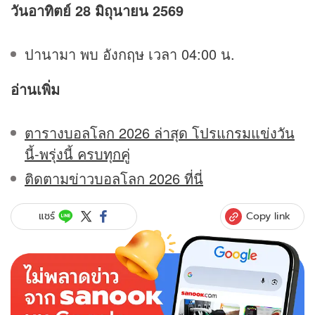
วันอาทิตย์ 28 มิถุนายน 2569
ปานามา พบ อังกฤษ เวลา 04:00 น.
อ่านเพิ่ม
ตารางบอลโลก 2026 ล่าสุด โปรแกรมแข่งวัน
นี้-พรุ่งนี้ ครบทุกคู่
ติดตามข่าวบอลโลก 2026 ที่นี่
Copy link
แชร์