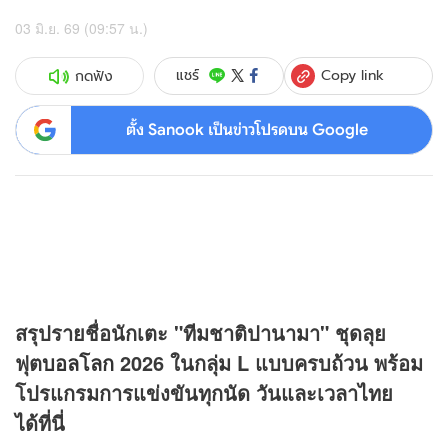
03 มิ.ย. 69 (09:57 น.)
Copy link
แชร์
กดฟัง
ตั้ง Sanook เป็นข่าวโปรดบน Google
สรุปรายชื่อนักเตะ "ทีมชาติปานามา" ชุดลุย
ฟุต
บอลโลก
2026 ในกลุ่ม L แบบครบถ้วน พร้อม
โปรแกรมการแข่งขันทุกนัด วันและเวลาไทย
ได้ที่นี่