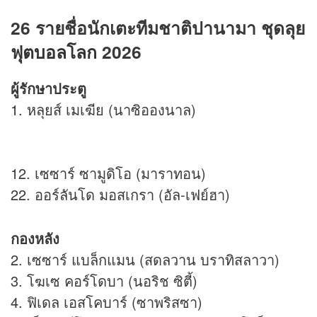
26 รายชื่อนักเตะทีมชาติปานามา ชุดลุย
ฟุตบอลโลก
2026
ผู้รักษาประตู
1. หลุยส์ เมเฆีย (นาซิอองนาล)
12. เซซาร์ ซามูดิโอ (มาราทอน)
22. ออร์ลันโด มอสเกรา (อัล-เฟย์ฮา)
กองหลัง
2. เซซาร์ แบล็กแมน (สดลวาน บราทิสลาวา)
3. โฆเซ คอร์โดบา (นอริช ซิตี้)
4. ฟิเดล เอสโคบาร์ (ซาพริสซา)