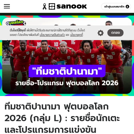
กีฬา
เข้าสู่ระบบสมาชิก
หมวดอื่นๆ
//s.isanook.com/sp/0/ud/326/1634524/hkk.jpg
Sanook
//s.isanook.com/sr/0/images/logo-
600
60
new-
sanook.png
เว็บไซต์นี้ใช้คุกกี้
เพื่อให้ท่านได้รับประสบการณ์การใช้งานที่ดีที่สุดบน เว็บไซต์
ตกลง
ของเรา โปรดศึกษาเพิ่มเติมที่
นโยบายความเป็นส่วนตัว
และ
นโยบายคุกกี้
ทีมชาติปานามา ฟุตบอลโลก
2026 (กลุ่ม L) : รายชื่อนักเตะ
และโปรแกรมการแข่งขัน