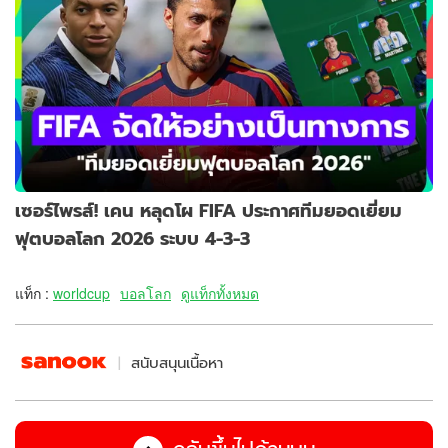
เซอร์ไพรส์! เคน หลุดโผ FIFA ประกาศทีมยอดเยี่ยม
ฟุตบอลโลก 2026 ระบบ 4-3-3
แท็ก :
worldcup
บอลโลก
ดูแท็กทั้งหมด
สนับสนุนเนื้อหา