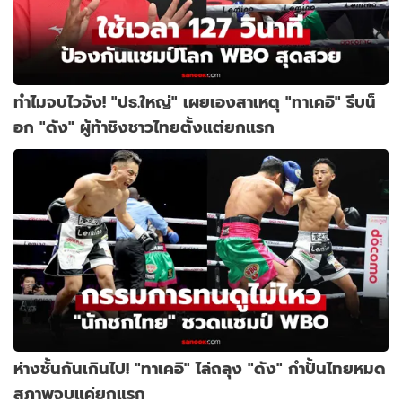
ทำไมจบไวจัง! "ปธ.ใหญ่" เผยเองสาเหตุ "ทาเคอิ" รีบน็
อก "ดัง" ผู้ท้าชิงชาวไทยตั้งแต่ยกแรก
ห่างชั้นกันเกินไป! "ทาเคอิ" ไล่ถลุง "ดัง" กำปั้นไทยหมด
สภาพจบแค่ยกแรก