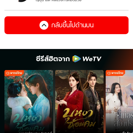
กลับขึ้นไปด้านบน
ซีรีส์ฮิตจาก