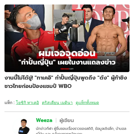
งานนี้ไม่ได้ขู่! "ทาเคอิ" กำปั้นญี่ปุ่นพูดถึง "ดัง" ผู้ท้าชิง
ชาวไทยก่อนป้องแชมป์ WBO
แท็ก :
โยชิกิ ทาเคอิ
คริสเตียน เมดินา
ดูแท็กทั้งหมด
Weeza
ผู้เขียน
นักข่าวกีฬา ผู้ชื่นชอบเรื่องราวของสถิติ, ข้อมูลเชิงลึก, บ้าบอล
ญี่ปุ่น และ คลั่งวงการหมัดมวย