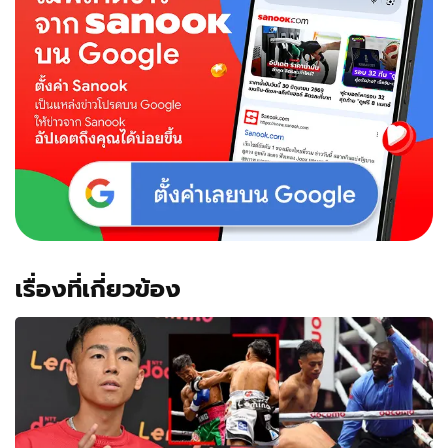
ญี่ปุ่น
ทรุด
คา
มุม
เสีย
แชมป์
โลก
แพ้
ครั้ง
แรก
ใน
ชีวิต
(คลิป)
เรื่องที่เกี่ยวข้อง