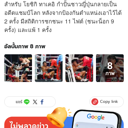
สำหรับ โยชิกิ ทาเคอิ กำปั้นชาวญี่ปุ่นกลายเป็น
อดีตแชมป์โลก หลังจากป้องกันตำแหน่งเอาไว้ได้
2 ครั้ง มีสถิติการชกชนะ 11 ไฟต์ (ชนะน็อก 9
ครั้ง) และแพ้ 1 ครั้ง
อัลบั้มภาพ 8 ภาพ
อัลบั้ม
8
ภาพ
8
ภาพ
ภาพ
ของ
กลั้น
น้ำตา
ไม่
Copy link
แชร์
อยู่!
"ทา
เคอิ"
กำปั้น