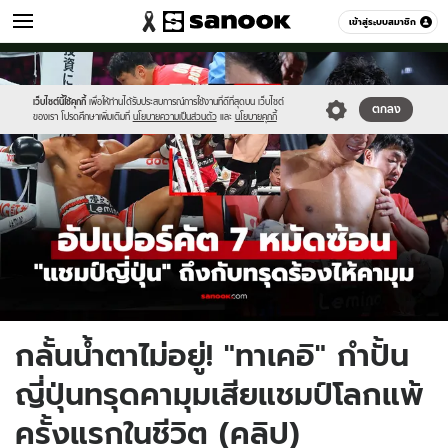
กีฬา
เข้าสู่ระบบสมาชิก
หมวดอื่นๆ
//s.isanook.com/sp/0/ud/323/1615574/wowowo.jpg
Sanook
//s.isanook.com/sr/0/images/logo-
600
60
new-
sanook.png
เว็บไซต์นี้ใช้คุกกี้
เพื่อให้ท่านได้รับประสบการณ์การใช้งานที่ดีที่สุดบน เว็บไซต์
ตกลง
ของเรา โปรดศึกษาเพิ่มเติมที่
นโยบายความเป็นส่วนตัว
และ
นโยบายคุกกี้
กลั้นน้ำตาไม่อยู่! "ทาเคอิ" กำปั้น
ญี่ปุ่นทรุดคามุมเสียแชมป์โลกแพ้
ครั้งแรกในชีวิต (คลิป)