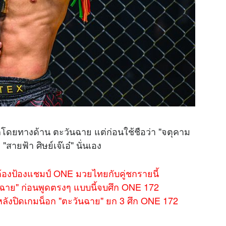
่เด็กโดยทางด้าน ตะวันฉาย แต่ก่อนใช้ชือว่า "จตุคาม
"สายฟ้า ศิษย์เจ๊เอ๋" นั่นเอง
 ต้องป้องแชมป์ ONE มวยไทยกับคู่ชกรายนี้
นฉาย" ก่อนพูดตรงๆ แบบนี้จบศึก ONE 172
จหลังปิดเกมน็อก "ตะวันฉาย" ยก 3 ศึก ONE 172