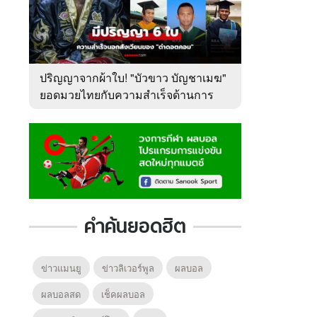
ปริญญาจากผ้าใบ! "บัวขาว บัญชาเมฆ"
ยอดมวยไทยกับความสำเร็จด้านการ
ศึกษา
คำค้นยอดฮิต
ข่าวแมนยู
ข่าวลิเวอร์พูล
ผลบอล
ผลบอลสด
เช็คผลบอล