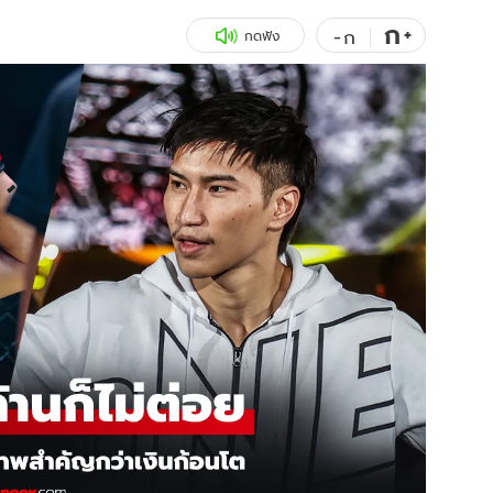
ก
สุขภาพ
+
ดูทีวี
-
ก
กดฟัง
เที่ยว-กิน
WeTV
Tasteful Thailand
Exclusive
Sanook Choice
นิยาย
ยลได้ที่
ร่วมงานกับเ