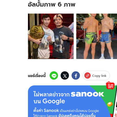
อัลบั้มภาพ 6 ภาพ
อัลบั้ม
ภาพ
6
ภาพ
ของ
ไฟต์
นี้
ไม่
เกิด
แน่!
"ตะวัน
ฉาย"
แชร์เรื่องนี้
Copy link
พูด
ชัด
จ้าง
100
ล้าน
ก็
ไม่