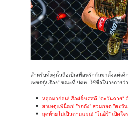
สำหรับทั้งคู่นั้นถือเป็นเพื่อนรักกันมาตั้งแต
เพชรรุ่งเรือง" ขณะที่ ปตท. ใช้ชื่อในวงการว่า 
หลุดมาก่อน! สื่อฝรั่งเศสตี "ตะวันฉาย"
สาเหตุแพ้น็อก! "รถถัง" สวมกอด "ตะวั
สุดท้ายไม่เป็นตามแผน! "โนอิริ" เปิดใ