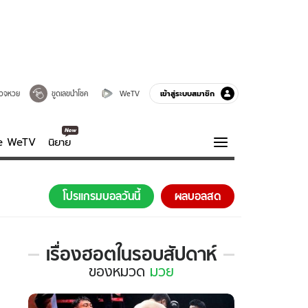
เข้าสู่ระบบสมาชิก
วจหวย
ขูดเลขนำโชค
WeTV
ve WeTV
นิยาย
รบรส
ความรู้รอบตัว
โปรแกรมบอลวันนี้
ผลบอลสด
ฮาวทู
กูรู-รอบรู้
เรื่องฮอตในรอบสัปดาห์
เรื่อง
ของ
หมวด
มวย
ฮอต
ใน
รอบ