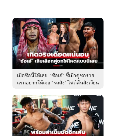
เปิดชื่อนี้ให้เลย! "ซ้อเอ๋" ชี้เป้าคู่ชกราย
แรกอยากให้เจอ "รถถัง" ไฟต์คืนสังเวียน
ศึก ONE