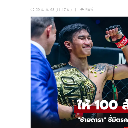
อัปเดตจีน
29 เม.ย. 68 (11:17 น.)
พิมพ์
เช็กข่าวชัวร์
ติดตามสนุกโซเชี
ดาวน์โหลดสนุกแอปฟรี
สงวนลิขสิทธิ์ ©
2569
บริษัท อิมเมจ ฟิวเจอร์ (ประเทศไทย) จำกัด