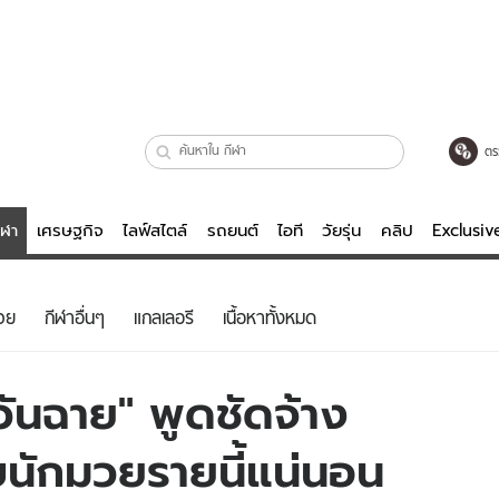
ตร
ีฬา
เศรษฐกิจ
ไลฟ์สไตล์
รถยนต์
ไอที
วัยรุ่น
คลิป
Exclusi
ตรวจหวย
ไลฟ์สไตล์
บันเทิงค
วย
กีฬาอื่นๆ
แกลเลอรี
เนื้อหาทั้งหมด
ผู้หญิง
หนัง-ละคร
ผู้ชาย
เพลง
ตะวันฉาย" พูดชัดจ้าง
ย
วัยรุ่น
เกมส์
ับนักมวยรายนี้แน่นอน
ไอที
คลิป
รถยนต์
พอดแคสต์