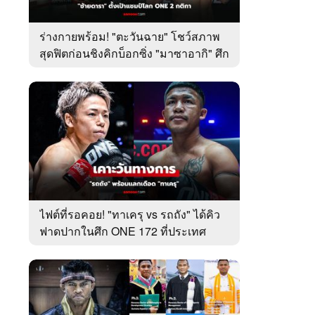
ร่างกายพร้อม! "ตะวันฉาย" โชว์สภาพ
สุดฟิตก่อนชิงคิกบ็อกซิ่ง "มาซาอากิ" ศึก
ONE 172
ไฟต์ที่รอคอย! "ทาเครุ vs รถถัง" ได้คิว
ฟาดปากในศึก ONE 172 ที่ประเทศ
ญี่ปุ่น