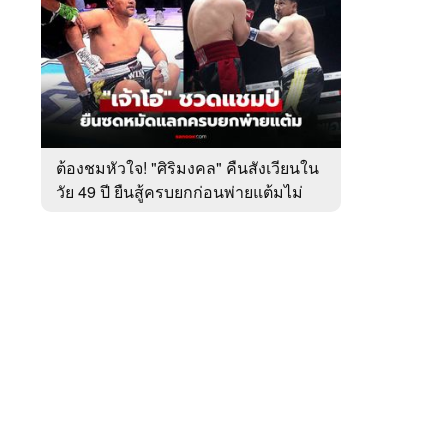
สัปดาห์
ของ
หมวด
มวย
 WeTV
ต้องชมหัวใจ! "ศิริมงคล" คืนสังเวียนใน
วัย 49 ปี ยืนสู้ครบยกก่อนพ่ายแต้มไม่
ติดต่อโฆษณา
เอกฉันท์
tencentthbd
sales@tencent.co.th
รา
ร้องเรียนเนื้อหาไม่เหมาะสม
แนะนำติชม แจ้งปัญหาการใช้งาน