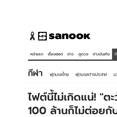
หน้าแรก
เรื่องฮอต
ข่าว
ดูดวง
ข่าวบันเทิง
ก
กีฬา
ข่าว
ดูดวง - 
ฟุตบอลไทย
ฟุตบอลต่างประเทศ
ม
เรื่องฮอต
ดูดวง
ข่าว
หวยไทย
ไฟต์นี้ไม่เกิดแน่! "
ข่าวบันเทิง
สถิติหวยไท
100 ล้านก็ไม่ต่อยก
ข่าวกีฬา
หวยลาว
ข่าวเศรษฐกิจ