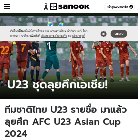
กีฬา
เข้าสู่ระบบสมาชิก
หมวดอื่นๆ
//s.isanook.com/sp/0/ud/304/1523090/cx(1).jpg
Sanook
//s.isanook.com/sr/0/images/logo-
600
60
new-
sanook.png
เว็บไซต์นี้ใช้คุกกี้
เพื่อให้ท่านได้รับประสบการณ์การใช้งานที่ดีที่สุดบน เว็บไซต์
ตกลง
ของเรา โปรดศึกษาเพิ่มเติมที่
นโยบายความเป็นส่วนตัว
และ
นโยบายคุกกี้
ทีมชาติไทย U23 รายชื่อ มาแล้ว
ลุยศึก AFC U23 Asian Cup
2024