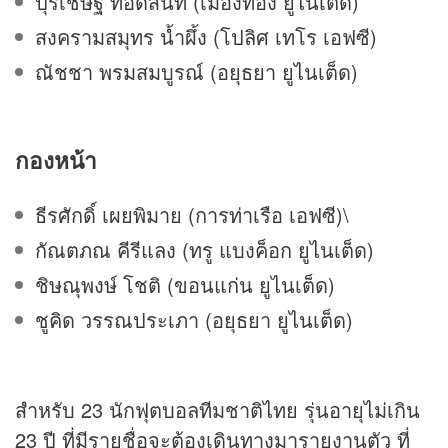
ปุรเชษฐ์ ทอดสนิท (เมืองทอง ยูไนเต็ด)
สงครามสมุทร น้ำผึ้ง (โปลิศ เทโร เอฟซี)
ณัชชา พรมสมบูรณ์ (อยุธยา ยูไนเต็ด)
กองหน้า
ธีรศักดิ์ เผยพิมาย (การท่าเรือ เอฟซี)\
กัณตภณ คีรีแลง (ทรู แบงค็อก ยูไนเต็ด)
ชิษณุพงษ์ โชติ (ขอนแก่น ยูไนเต็ด)
ชูคิด วรรณประเภา (อยุธยา ยูไนเต็ด)
สำหรับ 23 นักฟุตบอลทีมชาติไทย รุ่นอายุไม่เกิน
23 ปี ที่มีรายชื่อจะต้องเดินทางมารายงานตัว ที่