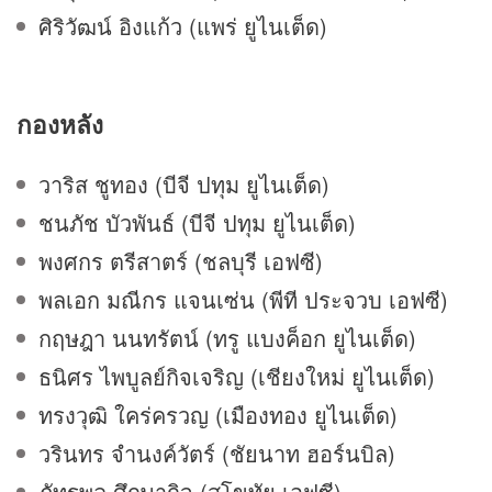
ศิริวัฒน์ อิงแก้ว (แพร่ ยูไนเต็ด)
กองหลัง
วาริส ชูทอง (บีจี ปทุม ยูไนเต็ด)
ชนภัช บัวพันธ์ (บีจี ปทุม ยูไนเต็ด)
พงศกร ตรีสาตร์ (ชลบุรี เอฟซี)
พลเอก มณีกร แจนเซ่น (พีที ประจวบ เอฟซี)
กฤษฎา นนทรัตน์ (ทรู แบงค็อก ยูไนเต็ด)
ธนิศร ไพบูลย์กิจเจริญ (เชียงใหม่ ยูไนเต็ด)
ทรงวุฒิ ใคร่ครวญ (เมืองทอง ยูไนเต็ด)
วรินทร จำนงค์วัตร์ (ชัยนาท ฮอร์นบิล)
ภัทรพล ศึกษากิจ (สุโขทัย เอฟซี)