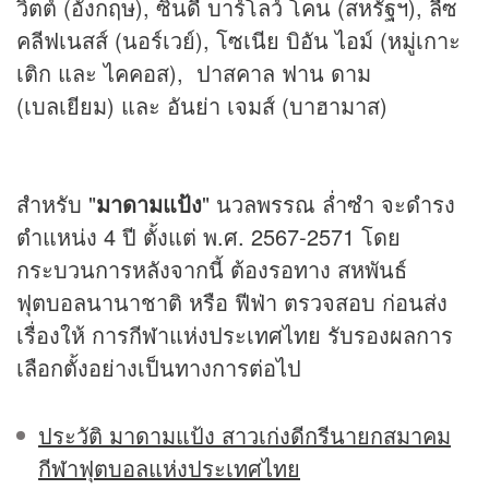
วิตต์ (อังกฤษ), ซินดี้ บาร์โลว์ โคน (สหรัฐฯ), ลีซ
คลีฟเนสส์ (นอร์เวย์), โซเนีย บิอัน ไอม์ (หมู่เกาะ
เติก และ ไคคอส), ปาสคาล ฟาน ดาม
(เบลเยียม) และ อันย่า เจมส์ (บาฮามาส)
สำหรับ "
มาดามแป้ง
" นวลพรรณ ล่ำซำ จะดำรง
ตำแหน่ง 4 ปี ตั้งแต่ พ.ศ. 2567-2571 โดย
กระบวนการหลังจากนี้ ต้องรอทาง สหพันธ์
ฟุตบอลนานาชาติ หรือ ฟีฟ่า ตรวจสอบ ก่อนส่ง
เรื่องให้ การกีฬาแห่งประเทศไทย รับรองผลการ
เลือกตั้งอย่างเป็นทางการต่อไป
ประวัติ มาดามแป้ง สาวเก่งดีกรีนายกสมาคม
กีฬาฟุตบอลแห่งประเทศไทย