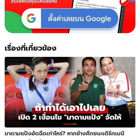
นายก
บอล
ไทย
คน
ที่
18
เรื่องที่เกี่ยวข้อง
มาดามแป้งอัดฉีดเท่าไหร่? หากช้างศึกชนะเติร์กเมนิ