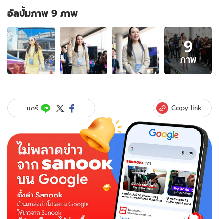
อัลบั้มภาพ 9 ภาพ
อัลบั้ม
9
ภาพ
9
ภาพ
ภาพ
ของ
ผู้
หญิง
คน
Copy link
แชร์
แรก
ของ
เอเชีย!
"มาดาม
แป้ง"
ชนะ
เลือก
ตั้ง
68
เสียง
นั่ง