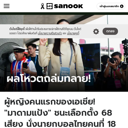
กีฬา
เข้าสู่ระบบสมาชิก
หมวดอื่นๆ
//s.isanook.com/sp/0/ud/303/1518180/iu(1).jpg
Sanook
//s.isanook.com/sr/0/images/logo-
600
60
new-
sanook.png
เว็บไซต์นี้ใช้คุกกี้
เพื่อให้ท่านได้รับประสบการณ์การใช้งานที่ดีที่สุดบน เว็บไซต์
ตกลง
ของเรา โปรดศึกษาเพิ่มเติมที่
นโยบายความเป็นส่วนตัว
และ
นโยบายคุกกี้
ผู้หญิงคนแรกของเอเชีย!
"มาดามแป้ง" ชนะเลือกตั้ง 68
เสียง นั่งนายกบอลไทยคนที่ 18