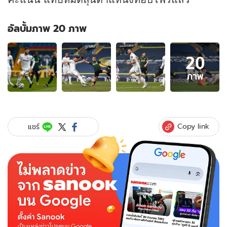
อัลบั้มภาพ 20 ภาพ
อัลบั้ม
20
ภาพ
20
ภาพ
ภาพ
ของ
ท็อปโฟร์
ริบ
หรี่!
Copy link
แชร์
ส
เปอร์
ส
บุก
พ่าย
ลีดส์
ยูไนเต็ด
1-
3