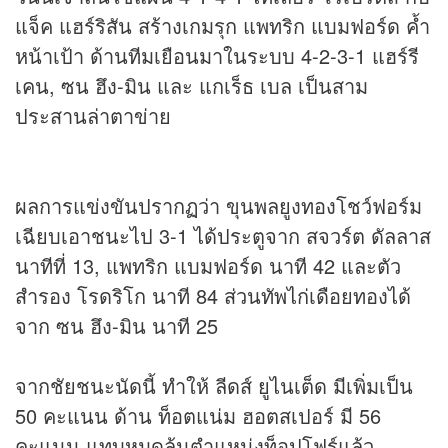
แจ็ค แฮร์ริสัน สร้างเกมรุก แพทริก แบมฟอร์ด ค้ำ
หน้าเป้า ด้านทีมเยือนมาในระบบ 4-2-3-1 แฮร์รี
เคน, ซน ฮึง-มิน และ แกเร็ธ เบล เป็นสาม
ประสานล่าตาข่าย
ผลการแข่งขันปรากฏว่า ขุนพลยูงทองโชว์ฟอร์ม
เฉียบเอาชนะไป 3-1 ได้ประตูจาก สจวร์ต ดัลลาส
นาทีที่ 13, แพทริก แบมฟอร์ด นาที 42 และตัว
สำรอง โรดริโก นาที 84 ส่วนทัพไก่เดือยทองได้
จาก ซน ฮึง-มิน นาที 25
จากชัยชนะนัดนี้ ทำให้ ลีดส์ ยูไนเต็ด มีเพิ่มเป็น
50 คะแนน ด้าน ท็อตแน่ม ฮอตสเปอร์ มี 56
คะแนน แทบหมดลุ้นตำแหน่งท็อปโฟร์แล้ว