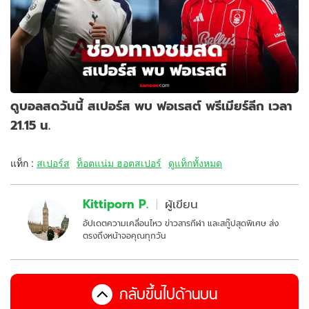
ดูบอลสดวันนี้ สเปอร์ส พบ ฟอเรสต์ พรีเมียร์ลีก เวลา
21.15 น.
แท็ก :
สเปอร์ส
ท็อตแน่ม ฮอตสเปอร์
ดูแท็กทั้งหมด
Kittiporn P.
ผู้เขียน
อัปเดตความเคลื่อนไหว ข่าวสารกีฬา และสกู๊ปสุดพิเศษ ส่ง
ตรงถึงหน้าจอคุณทุกวัน
กลับขึ้นไปด้านบน