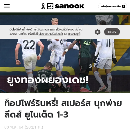
กีฬา
เข้าสู่ระบบสมาชิก
หมวดอื่นๆ
//s.isanook.com/sp/0/ud/243/1219873/vv.jpg
Sanook
//s.isanook.com/sr/0/images/logo-
600
60
new-
sanook.png
เว็บไซต์นี้ใช้คุกกี้
เพื่อให้ท่านได้รับประสบการณ์การใช้งานที่ดีที่สุดบน เว็บไซต์
ตกลง
ของเรา โปรดศึกษาเพิ่มเติมที่
นโยบายความเป็นส่วนตัว
และ
นโยบายคุกกี้
ท็อปโฟร์ริบหรี่! สเปอร์ส บุกพ่าย
ลีดส์ ยูไนเต็ด 1-3
08 พ.ค. 64 (20:21 น.)