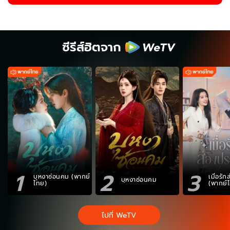
ซีรีส์ฮิตจาก
1
2
3
บุหงาซ่อนคม (พากย์
เมื่อรั
บุหงาซ่อนคม
ไทย)
(พากย์
ไปที่ WeTV