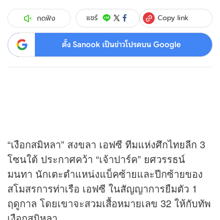
Copy link
แชร์
กดฟัง
ตั้ง Sanook เป็นข่าวโปรดบน Google
“เงือกสมิหลา” สงขลา เอฟซี ทีมแห่งศึกไทยลีก 3
โซนใต้ ประกาศคว้า “เจ้าปาร์ค” ยศวรรธน์
มนทา นักเตะตำแหน่งแบ็คซ้ายและปีกซ้ายของ
สโมสรการท่าเรือ เอฟซี ในสัญญาการยืมตัว 1
ฤดูกาล โดยเขาจะสวมเสื้อหมายเลข 32 ให้กับทัพ
เงือกสมิหลา