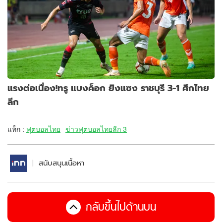
แรงต่อเนื่อง!ทรู แบงค็อก ยิงแซง ราชบุรี 3-1 ศึกไทย
ลีก
แท็ก :
ฟุตบอลไทย
ข่าวฟุตบอลไทยลีก 3
สนับสนุนเนื้อหา
กลับขึ้นไปด้านบน