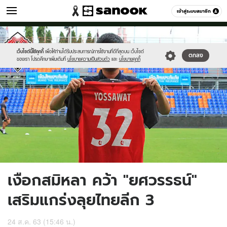
กีฬา
เข้าสู่ระบบสมาชิก
หมวดอื่นๆ
//s.isanook.com/sp/0/ud/226/1131473/yyyy.jpg
Sanook
//s.isanook.com/sr/0/images/logo-
600
60
new-
sanook.png
เว็บไซต์นี้ใช้คุกกี้
เพื่อให้ท่านได้รับประสบการณ์การใช้งานที่ดีที่สุดบน เว็บไซต์
ตกลง
ของเรา โปรดศึกษาเพิ่มเติมที่
นโยบายความเป็นส่วนตัว
และ
นโยบายคุกกี้
เงือกสมิหลา คว้า "ยศวรรธน์"
เสริมแกร่งลุยไทยลีก 3
24 ส.ค. 63 (15:46 น.)