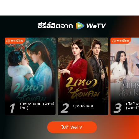
ซีรีส์ฮิตจาก
1
2
3
บุหงาซ่อนคม (พากย์
เมื่อรั
บุหงาซ่อนคม
ไทย)
(พากย์
ไปที่ WeTV