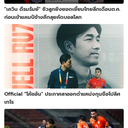
"เควิน ดีรมรัมย์" ซิวลูกยิงยอดเยี่ยมไทยลีกเดือนต.ค.
ก่อนเข้าแคมป์ช้างศึกลุยคัดบอลโลก
Official "โค้ชอ้น" ประกาศลาออกตำแหน่งกุนซือโปลิศ
เทโร