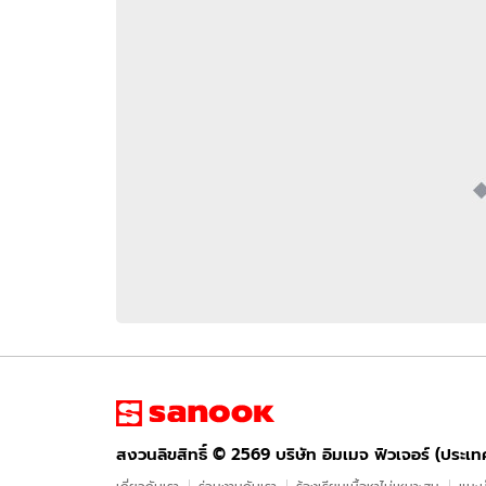
อัปเดตจีน
เช็กข่าวชัวร์
ติดตามสนุกโซเชี
ดาวน์โหลดสนุกแอปฟรี
สงวนลิขสิทธิ์ ©
2569
บริษัท อิมเมจ ฟิวเจอร์ (ประเทศไทย) จำกัด
สงวนลิขสิทธิ์ ©
2569
บริษัท อิมเมจ ฟิวเจอร์ (ประเ