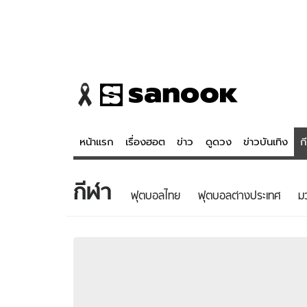
หน้าแรก
เรื่องฮอต
ข่าว
ดูดวง
ข่าวบันเทิง
ก
กีฬา
ข่าว
ดูดวง - 
ฟุตบอลไทย
ฟุตบอลต่างประเทศ
ม
เรื่องฮอต
ดูดวง
ข่าว
หวยไทย
ข่าวบันเทิง
สถิติหวยไท
ข่าวกีฬา
หวยลาว
ข่าวเศรษฐกิจ