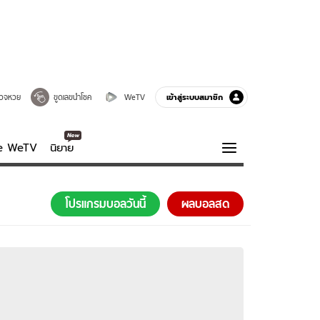
เข้าสู่ระบบสมาชิก
วจหวย
ขูดเลขนำโชค
WeTV
ve WeTV
นิยาย
รบรส
ความรู้รอบตัว
โปรแกรมบอลวันนี้
ผลบอลสด
ฮาวทู
กูรู-รอบรู้