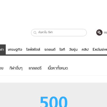
ตร
ีฬา
เศรษฐกิจ
ไลฟ์สไตล์
รถยนต์
ไอที
วัยรุ่น
คลิป
Exclusi
ตรวจหวย
ไลฟ์สไตล์
บันเทิงค
วย
กีฬาอื่นๆ
แกลเลอรี
เนื้อหาทั้งหมด
ผู้หญิง
หนัง-ละคร
ผู้ชาย
เพลง
ย
วัยรุ่น
เกมส์
500
ไอที
คลิป
รถยนต์
พอดแคสต์