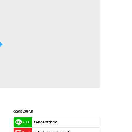
 WeTV
ติดต่อโฆษณา
tencentthbd
sales@tencent.co.th
รา
ร้องเรียนเนื้อหาไม่เหมาะสม
แนะนำติชม แจ้งปัญหาการใช้งาน
ติดต่อโฆษณา
tencentthbd
Add