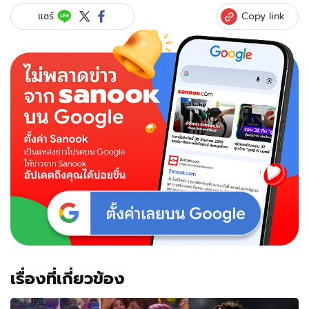
เสี่ยง
Copy link
แชร์
ไหม?
:
เข้า
ยิม
อย่างไร
ให้
ปลอดภัย
ห่าง
ไกล
จาก
เชื้อ
COVID-
19?
เรื่องที่เกี่ยวข้อง