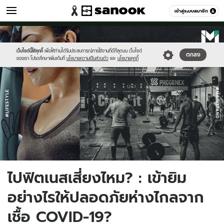
กีฬา
เข้าสู่ระบบสมาชิก
หมวดอื่นๆ
//s.isanook.com/sp/0/ud/215/1078791/ggh.jpg
Sanook
//s.isanook.com/sr/0/images/logo-
600
60
new-
sanook.png
เว็บไซต์นี้ใช้คุกกี้
เพื่อให้ท่านได้รับประสบการณ์การใช้งานที่ดีที่สุดบน เว็บไซต์
ตกลง
ของเรา โปรดศึกษาเพิ่มเติมที่
นโยบายความเป็นส่วนตัว
และ
นโยบายคุกกี้
ไปฟิตเนสเสี่ยงไหม? : เข้ายิม
อย่างไรให้ปลอดภัยห่างไกลจาก
เชื้อ COVID-19?