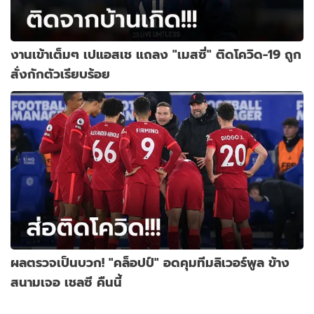
งานเข้าเต็มๆ เปแอสเช แถลง "เมสซี่" ติดโควิด-19 ถูก
สั่งกักตัวเรียบร้อย
ผลตรวจเป็นบวก! "คล็อปป์" อดคุมทีมลิเวอร์พูล ข้าง
สนามเจอ เชลซี คืนนี้