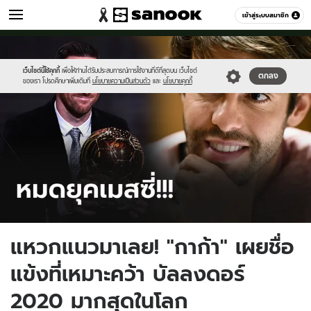
กีฬา
เข้าสู่ระบบสมาชิก
หมวดอื่นๆ
//s.isanook.com/sp/0/ud/210/1051895/msrfff.jpg
Sanook
//s.isanook.com/sr/0/images/logo-
600
60
new-
sanook.png
เว็บไซต์นี้ใช้คุกกี้
เพื่อให้ท่านได้รับประสบการณ์การใช้งานที่ดีที่สุดบน เว็บไซต์
ตกลง
ของเรา โปรดศึกษาเพิ่มเติมที่
นโยบายความเป็นส่วนตัว
และ
นโยบายคุกกี้
แหวกแนวมาเลย! "กาก้า" เผยชื่อ
แข้งที่เหมาะคว้า บัลลงดอร์
2020 มากสุดในโลก