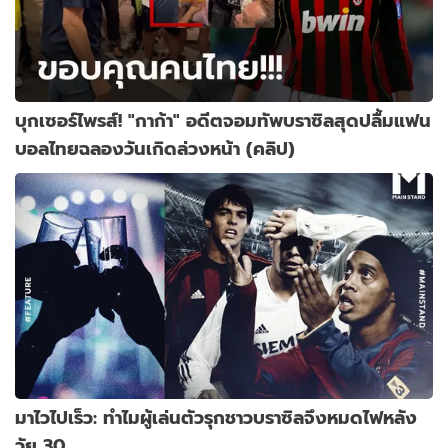
บุกเซอร์ไพรส์! "กาก้า" อดีตจอมทัพบราซิลสุดปลื้มแฟน
บอลไทยฉลองวันเกิดล่วงหน้า (คลิป)
มาไวไปเร็ว: ทำไมผู้เล่นตัวรุกชาวบราซิลจึงหมดไฟหลัง
วัย 30