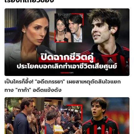
เป็นใครก็อึ้ง! "อดีตภรรยา" เผยสาเหตุตัดสินใจแยก
ทาง "กาก้า" อดีตแข้งดัง