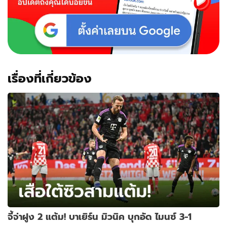
เรื่องที่เกี่ยวข้อง
จี้จ่าฝูง 2 แต้ม! บาเยิร์น มิวนิค บุกอัด ไมนซ์ 3-1