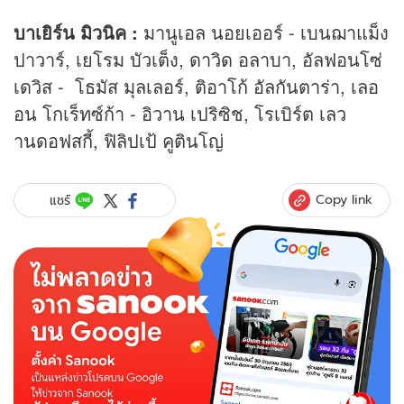
บาเยิร์น มิวนิค :
มานูเอล นอยเออร์ - เบนฌาแม็ง
ปาวาร์, เยโรม บัวเต็ง, ดาวิด อลาบา, อัลฟอนโซ่
เดวิส - โธมัส มุลเลอร์, ติอาโก้ อัลกันตาร่า, เลอ
อน โกเร็ทซ์ก้า - อิวาน เปริซิช, โรเบิร์ต เลว
านดอฟสกี้, ฟิลิปเป้ คูตินโญ่
Copy link
แชร์