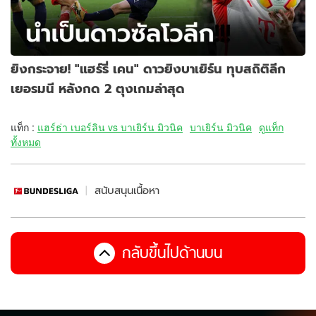
ยิงกระจาย! "แฮร์รี่ เคน" ดาวยิงบาเยิร์น ทุบสถิติลีก
เยอรมนี หลังกด 2 ตุงเกมล่าสุด
แท็ก :
แฮร์ธ่า เบอร์ลิน vs บาเยิร์น มิวนิค
บาเยิร์น มิวนิค
ดูแท็ก
ทั้งหมด
สนับสนุนเนื้อหา
กลับขึ้นไปด้านบน