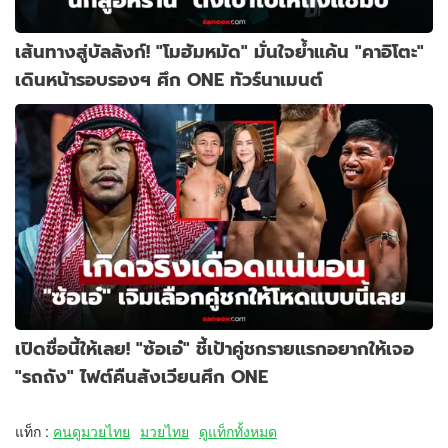
เส้นทางสู่บัลลังก์! "โมฮัมหมัด" มั่นใจย้ำแค้น "คาอิโตะ"
เดินหน้ารอบรองฯ ศึก ONE ทัวร์นาเมนต์
เปิดชื่อนี้ให้เลย! "ซ้อเอ๋" ชี้เป้าคู่ชกรายแรกอยากให้เจอ
"รถถัง" ไฟต์คืนสังเวียนศึก ONE
แท็ก :
คนดูมวยไทย
มวยไทย
ดูแท็กทั้งหมด