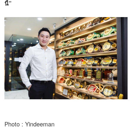
นี้”
Photo : Yindeeman