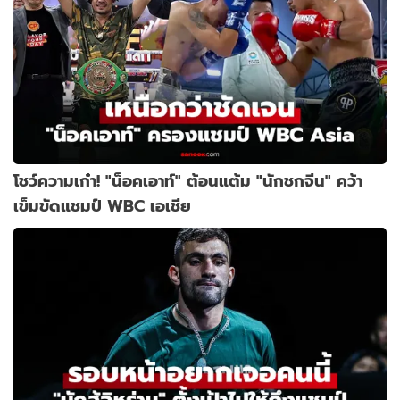
โชว์ความเก๋า! "น็อคเอาท์" ต้อนแต้ม "นักชกจีน" คว้า
เข็มขัดแชมป์ WBC เอเชีย