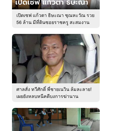
เปิดเซฟ แก้วตา ธิษะณา ชุณหะวัณ รวย
56 ล้าน มีที่ดินซอยราชครู สะสมงาน
ศิลป์
ศาลสั่ง ทวีศักดิ์ พี่ชายเนวิน ล้มละลาย!
เผยยังหลบหนีคดีบงการฆ่านาน
เกือบ10ปี