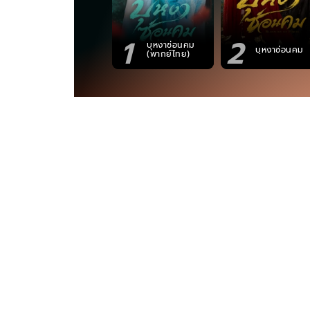
1
2
บุหงาซ่อนคม
บุหงาซ่อนคม
(พากย์ไทย)