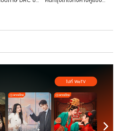
ระบบภาษี DRC ขับ
คนกรุงเทใจทิ้งห่างคู่แข่ง
ษฐกิจหมุนเวียน
ขยับนั่งเก้าอี้ผู้ว่าฯ กทม. อีก
สมัย
ไปที่ WeTV