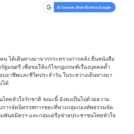
ตั้ง Sanook เป็นข่าวโปรดบน Google
สุขภาพ
ดูทีวี
เที่ยว-กิน
WeTV
Tasteful Thailand
Exclusive
Sanook Choice
นิยาย
น ได้เดินทางมาจากกระทรวงการคลัง ยื่นหนังสือ
ยลได้ที่
กรัฐมนตรี เพื่อขอให้แก้ไขกฎเกณฑ์เรื่องบุคคลค้ำ
ระกอบอาชีพและชีวิตประจำวัน ในระหว่างเดินทางมา
่ได้
ร่วมงานกับเ
นไทยหัวใจรักชาติ ขณะนี้ ยังคงเป็นไปด้วยความ
ยมชมการจัดนิทรรศการขยะที่ทางกลุ่มกองทัพธรรมจัด
ุ่มพันธมิตรฯ และกลุ่มเครือข่ายประชาชนไทยหัวใจ