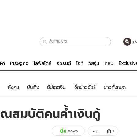
ตร
ีฬา
เศรษฐกิจ
ไลฟ์สไตล์
รถยนต์
ไอที
วัยรุ่น
คลิป
Exclusi
ตรวจหวย
ไลฟ์สไตล์
บันเทิงค
สังคม
บันเทิง
อัปเดตจีน
เช็กข่าวชัวร์
ข่าวทั้งหมด
ผู้หญิง
หนัง-ละคร
ผู้ชาย
เพลง
ณสมบัติคนค้ำเงินกู้
ย
วัยรุ่น
เกมส์
ไอที
คลิป
ก
+
-
ก
กดฟัง
รถยนต์
พอดแคสต์