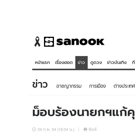
หน้าแรก
เรื่องฮอต
ข่าว
ดูดวง
ข่าวบันเทิง
ก
ข่าว
ข่าว
ดูดวง - 
อาชญากรรม
การเมือง
ต่างประเทศ
เรื่องฮอต
ดูดวง
ข่าว
หวยไทย
ม็อบร้องนายกฯแก้คุ
ข่าวบันเทิง
สถิติหวยไท
ข่าวกีฬา
หวยลาว
04 ก.พ. 54 (16:34 น.)
พิมพ์
ข่าวเศรษฐกิจ