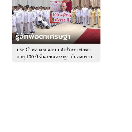
สัปดาห์
ของ
หมวด
การเมือง
 WeTV
ประวัติ พล.ต.ท.ผ่อน ปลัดรักษา พ่อตา
อายุ 100 ปี ที่นายกเศรษฐา ก้มลงกราบ
ติดต่อโฆษณา
ที่ตัก
tencentthbd
sales@tencent.co.th
รา
ร้องเรียนเนื้อหาไม่เหมาะสม
แนะนำติชม แจ้งปัญหาการใช้งาน