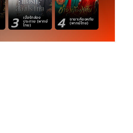
3
4
5
เมื่อรักส่อง
ตำนานจอม
ชายาเคียงหทัย
ประกาย (พากย์
ภูตถังซาน
(พากย์ไทย)
ไทย)
(พากย์ไท