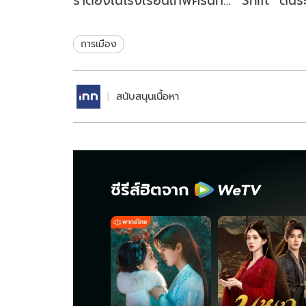
ราดยิงในโรงเรียนเทพศิรินทร์
Shift” ดัน
นนทบุรี รัฐบาลจ่ายเท่าไหร่?
เคลื่อนเศร
ไทย
การเมือง
สนับสนุนเนื้อหา
ซีรีส์ฮิตจาก