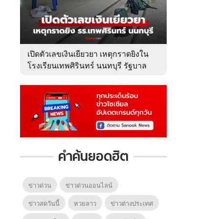
6
7
8
ยุทธ์
หากวินาทีนั้นไม่
ซอโซ่ล่ามธีร์
มหาศึ
พบเธอ (พากย์
(Uncut Ver.)
(พากย
ย)
ไทย)
เปิดตัวเลขเงินเยียวยา เหตุกราดยิงใน
โรงเรียนเทพศิรินทร์ นนทบุรี รัฐบาล
จ่ายเท่าไหร่?
คำค้นยอดฮิต
ข่าวด่วน
ข่าวด่วนออนไลน์
ข่าวสดวันนี้
หวยลาว
ข่าวต่างประเทศ