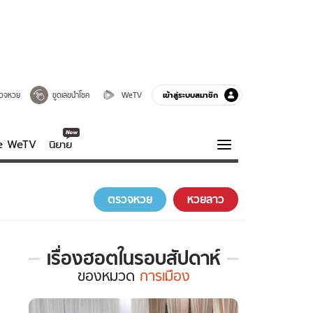
เข้าสู่ระบบสมาชิก
วจหวย
ขูดเลขนำโชค
WeTV
ve WeTV
นิยาย
รบรส
ความรู้รอบตัว
ตรวจหวย
หวยลาว
ฮาวทู
กูรู-รอบรู้
เรื่องฮอตในรอบสัปดาห์
เรื่อง
ของ
หมวด
การเมือง
ฮอต
ใน
รอบ