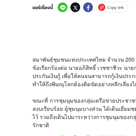
แชร์เรื่องนี้
Copy link
อัปเดตจีน
เช็กข่าวชัวร์
สมาพันธ์ชุมชนแห่งประเทศไทย จำนวน 200 ค
ติดตามสนุกโซเชี
ดาวน์โหลดสนุกแอปฟรี
ข้อเรียกร้องต่อ นายอภิสิทธิ์ เวชชาชีวะ นาย
ประกันเงินกู้ เพื่อให้คนจนสามารถกู้เงินป
ทำให้ถึงพิษณุโลกต้องติดขัดอย่างหลีกเลี่ยงไม
สงวนลิขสิทธิ์ ©
2569
บริษัท อิมเมจ ฟิวเจอร์ (ประเทศไทย) จำกัด
ขณะที่ การชุมนุมของกลุ่มเครือข่ายประชาช
สงบเรียบร้อย ผู้ชุมนุมบางส่วน ได้เดินเยี่
ไว้ รวมถึงเดินไปมาระหว่างการชุมนุมของกล
รักชาติ