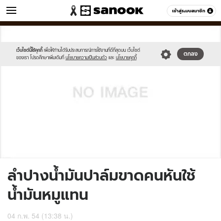
ข่าว
เข้าสู่ระบบสมาชิก
หมวดอื่นๆ
//s.isanook.com/sh/0/di/no-
Sanook
//s.isanook.com/sr/0/images/logo-
600
60
thumbnail-
new-
image.jpg
sanook.png
เว็บไซต์นี้ใช้คุกกี้
เพื่อให้ท่านได้รับประสบการณ์การใช้งานที่ดีที่สุดบน เว็บไซต์
ตกลง
ของเรา โปรดศึกษาเพิ่มเติมที่
นโยบายความเป็นส่วนตัว
และ
นโยบายคุกกี้
ลำปางน้ำมันปาล์มขาดคนหันใช้
น้ำมันหมูแทน
04 ก.พ. 54 (13:38 น.)