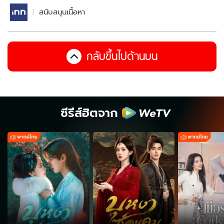
สนับสนุนเนื้อหา
กลับขึ้นไปด้านบน
ซีรีส์ฮิตจาก