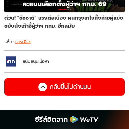
ด่วน! "ชัชชาติ" แรงต่อเนื่อง คนกรุงเทใจทิ้งห่างคู่แข่ง
ขยับนั่งเก้าอี้ผู้ว่าฯ กทม. อีกสมัย
แท็ก :
การเมือง
สนับสนุนเนื้อหา
กลับขึ้นไปด้านบน
ซีรีส์ฮิตจาก