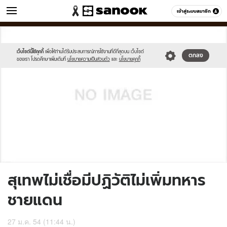
ข่าว
เข้าสู่ระบบสมาชิก
หมวดอื่นๆ
//s.isanook.com/sh/0/di/no-
Sanook
//s.isanook.com/sr/0/images/logo-
600
60
thumbnail-
new-
image.jpg
sanook.png
เว็บไซต์นี้ใช้คุกกี้
เพื่อให้ท่านได้รับประสบการณ์การใช้งานที่ดีที่สุดบน เว็บไซต์
ตกลง
ของเรา โปรดศึกษาเพิ่มเติมที่
นโยบายความเป็นส่วนตัว
และ
นโยบายคุกกี้
สุเทพไม่เชื่อมีปฏิวัติไม่เพิ่มทหาร
ชายแดน
27 ม.ค. 54 (11:44 น.)