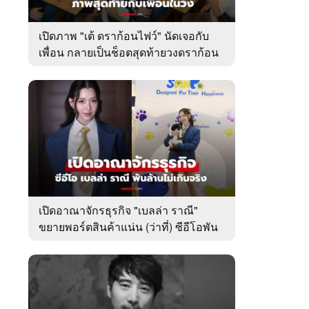
เปิดภาพ "เต้ ดราก้อนไฟว์" นัดเจอกับ
เพื่อน กลายเป็นช็อตสุดท้ายวงดราก้อน
ไฟว์
เปิดอาณาจักรธุรกิจ "เบลล่า ราณี"
ขยายพอร์ตสินค้าแน่น (ว่าที่) ซีอีโอพัน
ล้านเคียงข้าง "วิล ชวิณ"