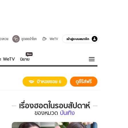
เข้าสู่ระบบสมาชิก
วจหวย
ขูดเลขนำโชค
WeTV
ve WeTV
นิยาย
รบรส
ความรู้รอบตัว
ป้าหอยซอย 6
ดูซีรีส์ฟรี
ฮาวทู
กูรู-รอบรู้
เรื่องฮอตในรอบสัปดาห์
เรื่อง
ของ
หมวด
บันเทิง
ฮอต
ใน
รอบ