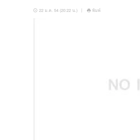
อัปเดตจีน
22 ม.ค. 54 (20:22 น.)
พิมพ์
เช็กข่าวชัวร์
ติดตามสนุกโซเชี
ดาวน์โหลดสนุกแอปฟรี
สงวนลิขสิทธิ์ ©
2569
บริษัท อิมเมจ ฟิวเจอร์ (ประเทศไทย) จำกัด