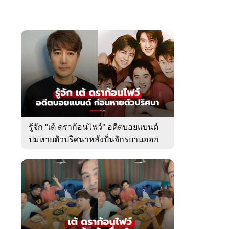
รู้จัก "เต้ ดราก้อนไฟว์" อดีตบอยแบนด์
ปมหายตัวปริศนาหลังปั่นจักรยานออก
จากบ้านพัก