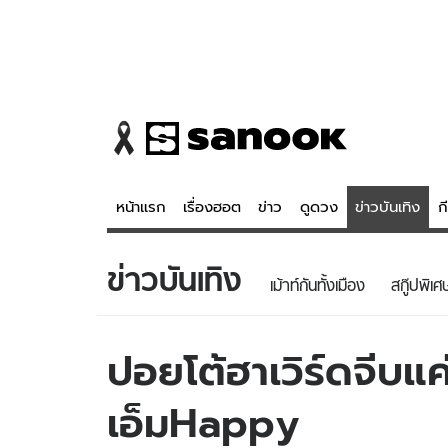
หน้าแรก
เรื่องฮอต
ข่าว
ดูดวง
ข่าวบันเทิง
ก
ข่าวบันเทิง
ข่าว
ดูดวง - 
เม้าท์กันทั้งเมือง
สกู๊ปพิเศ
เรื่องฮอต
ดูดวง
ข่าว
หวยไทย
ปอยโต้ฮาเวิร์ดจีบแค
ข่าวบันเทิง
สถิติหวยไท
เอ็มHappy
ข่าวกีฬา
หวยลาว
ข่าวเศรษฐกิจ