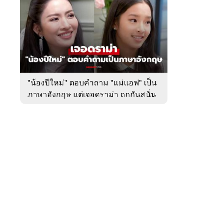
สัปดาห์
ของ
หมวด
บันเทิง
 WeTV
"น้องปีใหม่" ตอบคำถาม "แม่แอฟ" เป็น
ภาษาอังกฤษ แต่เจอดราม่า ถกกันสนั่น
ติดต่อโฆษณา
tencentthbd
sales@tencent.co.th
รา
ร้องเรียนเนื้อหาไม่เหมาะสม
แนะนำติชม แจ้งปัญหาการใช้งาน