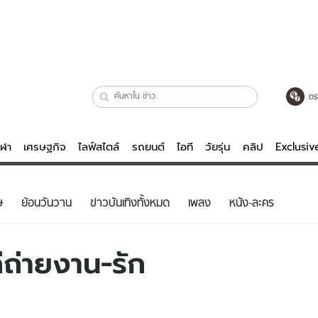
ตร
ีฬา
เศรษฐกิจ
ไลฟ์สไตล์
รถยนต์
ไอที
วัยรุ่น
คลิป
Exclusi
ตรวจหวย
ไลฟ์สไตล์
บันเทิงค
ษ
ย้อนวันวาน
ข่าวบันเทิงทั้งหมด
เพลง
หนัง-ละคร
ผู้หญิง
หนัง-ละคร
ผู้ชาย
เพลง
่ถ่ายงาน-รัก
ย
วัยรุ่น
เกมส์
ไอที
คลิป
รถยนต์
พอดแคสต์