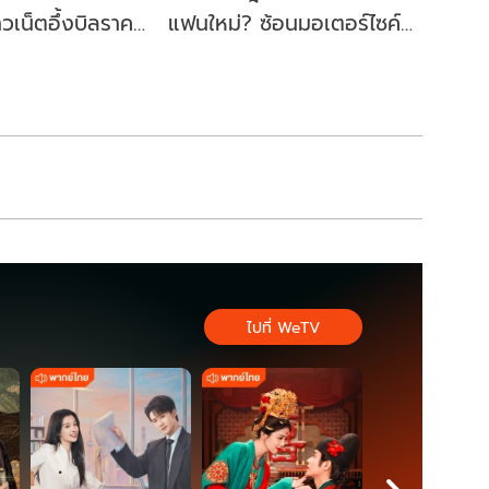
าวเน็ตอึ้งบิลราคา
แฟนใหม่? ซ้อนมอเตอร์ไซค์
อร์มาเก็ต
อุ๊ยๆ หนุ่มหน้าคุ้นๆ
ไปที่ WeTV