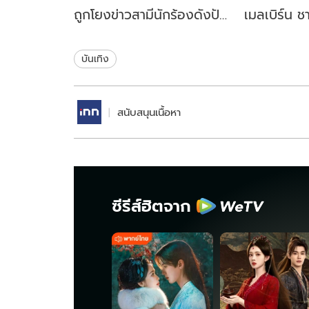
ถูกโยงข่าวสามีนักร้องดังปัน
เมลเบิร์น ช
ใจนักธุรกิจสาว
ของในซุปเป
บันเทิง
สนับสนุนเนื้อหา
ซีรีส์ฮิตจาก