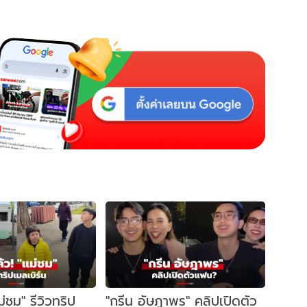
แม่ชม" รีวิวทริป
"กรีน อัษฎาพร" คลิปเปิดตัว