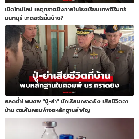
เปิดไทม์ไลน์ เหตุกราดยิงภายในโรงเรียนเทพศิรินทร์
นนทบุรี เกิดอะไรขึ้นบ้าง?
สลดซ้ำ! พบศพ "ปู่-ย่า" นักเรียนกราดยิง เสียชีวิตคา
บ้าน ตร.ค้นคอมพ์เจอหลักฐานสำคัญ