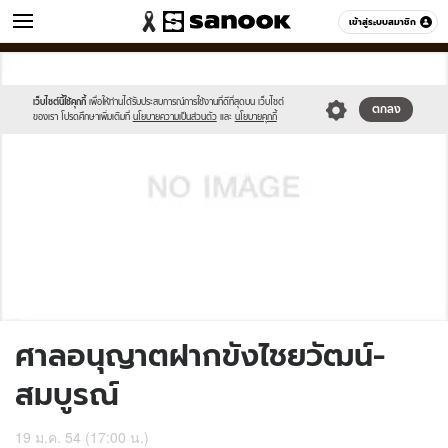
ข่าว
เข้าสู่ระบบสมาชิก
หมวดอื่นๆ
//s.isanook.com/sh/0/di/no-
Sanook
//s.isanook.com/sr/0/images/logo-
600
60
thumbnail-
new-
image.jpg
sanook.png
เว็บไซต์นี้ใช้คุกกี้
เพื่อให้ท่านได้รับประสบการณ์การใช้งานที่ดีที่สุดบน เว็บไซต์
ตกลง
ของเรา โปรดศึกษาเพิ่มเติมที่
นโยบายความเป็นส่วนตัว
และ
นโยบายคุกกี้
ศาลอนุญาตฝากขังไชยวัฒน์-
สมบูรณ์
19 ม.ค. 54 (17:00 น.)