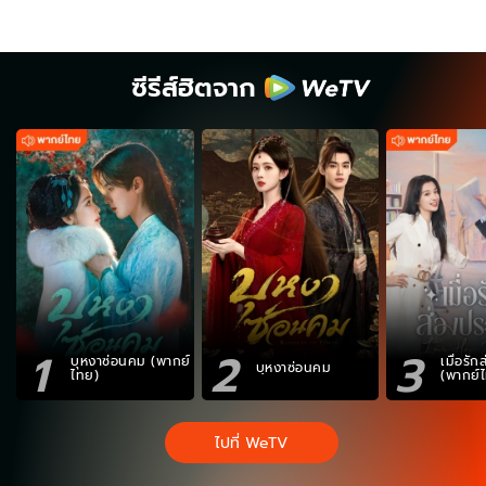
ซีรีส์ฮิตจาก
1
2
3
บุหงาซ่อนคม (พากย์
เมื่อรั
บุหงาซ่อนคม
ไทย)
(พากย์
ไปที่ WeTV