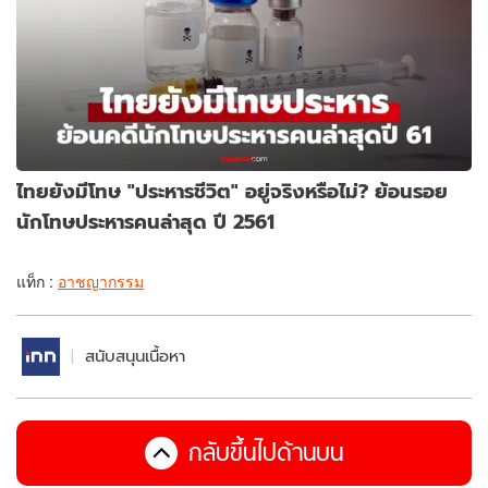
ไทยยังมีโทษ "ประหารชีวิต" อยู่จริงหรือไม่? ย้อนรอย
นักโทษประหารคนล่าสุด ปี 2561
แท็ก :
อาชญากรรม
สนับสนุนเนื้อหา
กลับขึ้นไปด้านบน