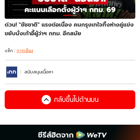
ด่วน! "ชัชชาติ" แรงต่อเนื่อง คนกรุงเทใจทิ้งห่างคู่แข่ง
ขยับนั่งเก้าอี้ผู้ว่าฯ กทม. อีกสมัย
แท็ก :
การเมือง
สนับสนุนเนื้อหา
กลับขึ้นไปด้านบน
ซีรีส์ฮิตจาก