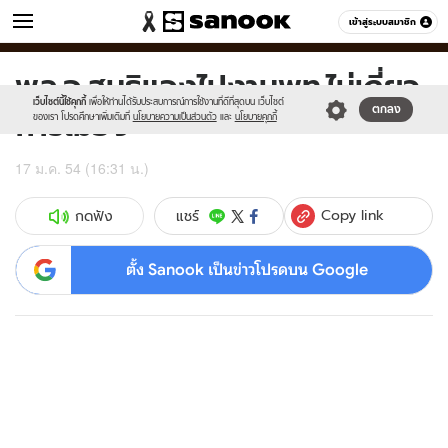
ข่าว
เข้าสู่ระบบสมาชิก
หมวดอื่นๆ
พล.อ.สนธิแจงไปงานพท.ไม่เกี่ยว
Sanook
//s.isanook.com/sr/0/images/logo-
600
60
new-
เว็บไซต์นี้ใช้คุกกี้
เพื่อให้ท่านได้รับประสบการณ์การใช้งานที่ดีที่สุดบน เว็บไซต์
การเมือง
ตกลง
sanook.png
ของเรา โปรดศึกษาเพิ่มเติมที่
นโยบายความเป็นส่วนตัว
และ
นโยบายคุกกี้
17 ม.ค. 54 (16:31 น.)
Copy link
แชร์
กดฟัง
ตั้ง Sanook เป็นข่าวโปรดบน Google