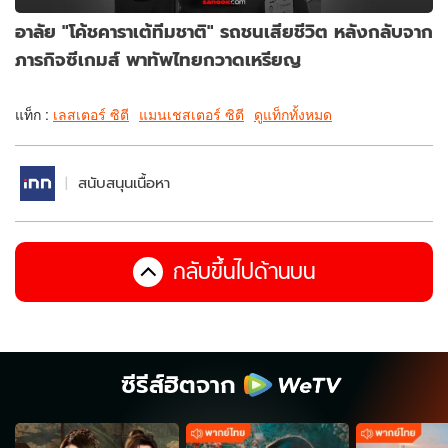
อาลัย "โค้ชคาราเต้ทีมชาติ" รถชนเสียชีวิต หลังกลับจาก
ภารกิจซีเกมส์ พาทัพไทยกวาดเหรียญ
แท็ก :
เลสเตอร์ ซิตี
แมนเชสเตอร์ ซิตี
ดูแท็กทั้งหมด
สนับสนุนเนื้อหา
กลับขึ้นไปด้านบน
ซีรีส์ฮิตจาก