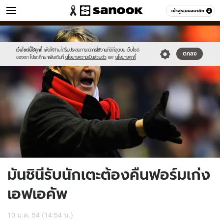
ข่าว
เข้าสู่ระบบสมาชิก
หมวดอื่นๆ
//s.isanook.com/ns/0/ud/198/993880/Mancini.jpg
Sanook
//s.isanook.com/sr/0/images/logo-
600
60
new-
sanook.png
เว็บไซต์นี้ใช้คุกกี้
เพื่อให้ท่านได้รับประสบการณ์การใช้งานที่ดีที่สุดบน เว็บไซต์
ตกลง
ของเรา โปรดศึกษาเพิ่มเติมที่
นโยบายความเป็นส่วนตัว
และ
นโยบายคุกกี้
มันชินีรับนักเตะต้องคืนฟอร์มเก่ง
เอฟเอคัพ
10 ม.ค. 54 (14:54 น.)