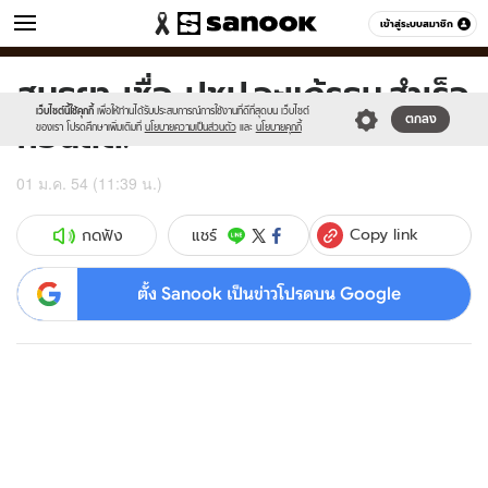
ข่าว
เข้าสู่ระบบสมาชิก
หมวดอื่นๆ
สนธยา เชื่อ ปชป.จะแก้รธน.สำเร็จ
Sanook
//s.isanook.com/sr/0/images/logo-
600
60
new-
เว็บไซต์นี้ใช้คุกกี้
เพื่อให้ท่านได้รับประสบการณ์การใช้งานที่ดีที่สุดบน เว็บไซต์
ก่อนลต.
ตกลง
sanook.png
ของเรา โปรดศึกษาเพิ่มเติมที่
นโยบายความเป็นส่วนตัว
และ
นโยบายคุกกี้
01 ม.ค. 54 (11:39 น.)
Copy link
แชร์
กดฟัง
ตั้ง Sanook เป็นข่าวโปรดบน Google