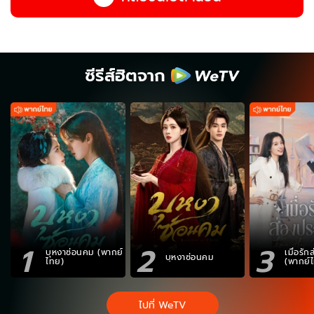
ซีรีส์ฮิตจาก
1
2
3
บุหงาซ่อนคม (พากย์
เมื่อรั
บุหงาซ่อนคม
ไทย)
(พากย์
ไปที่ WeTV