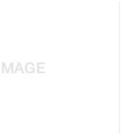
สุขภาพ
ดูทีวี
เที่ยว-กิน
WeTV
Tasteful Thailand
Exclusive
Sanook Choice
นิยาย
ยลได้ที่
ร่วมงานกับเ