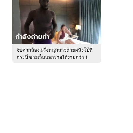
สัปดาห์
ของ
หมวด
อาชญากรรม
 WeTV
จับคากล้อง ฝรั่งหนุ่มสาวถ่ายหนังโป๊ที่
กระบี่ ขายเว็บนอกรายได้งามกว่า 1
ติดต่อโฆษณา
ล้าน
tencentthbd
sales@tencent.co.th
รา
ร้องเรียนเนื้อหาไม่เหมาะสม
แนะนำติชม แจ้งปัญหาการใช้งาน