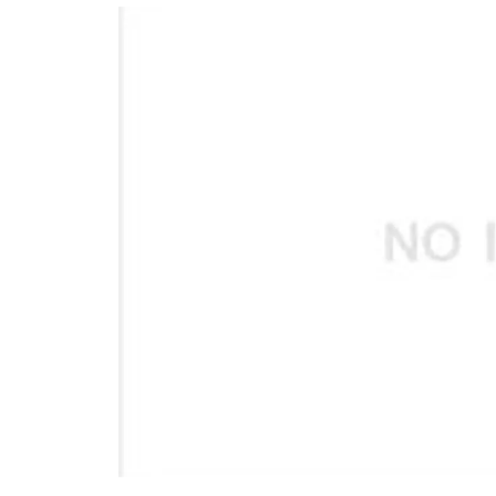
อัปเดตจีน
เช็กข่าวชัวร์
ติดตามสนุกโซเชี
ดาวน์โหลดสนุกแอปฟรี
สงวนลิขสิทธิ์ ©
2569
บริษัท อิมเมจ ฟิวเจอร์ (ประเทศไทย) จำกัด