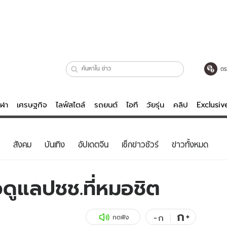
ตร
ีฬา
เศรษฐกิจ
ไลฟ์สไตล์
รถยนต์
ไอที
วัยรุ่น
คลิป
Exclusi
ตรวจหวย
ไลฟ์สไตล์
บันเทิงค
สังคม
บันเทิง
อัปเดตจีน
เช็กข่าวชัวร์
ข่าวทั้งหมด
ผู้หญิง
หนัง-ละคร
ผู้ชาย
เพลง
ดูแลปชช.ที่หมอชิต
ย
วัยรุ่น
เกมส์
ไอที
คลิป
ก
+
-
ก
กดฟัง
รถยนต์
พอดแคสต์