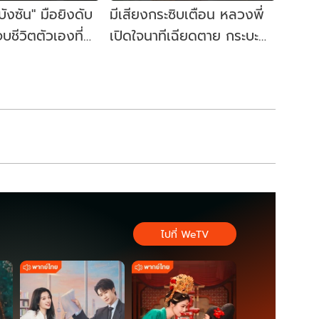
"บังซัน" มือยิงดับ
มีเสียงกระซิบเตือน หลวงพี่
บชีวิตตัวเองที่
เปิดใจนาทีเฉียดตาย กระบะ
ิดจุดเริ่มต้น
เด็กวัย 11 ชนคณะพระธุดงค์
ไปที่ WeTV