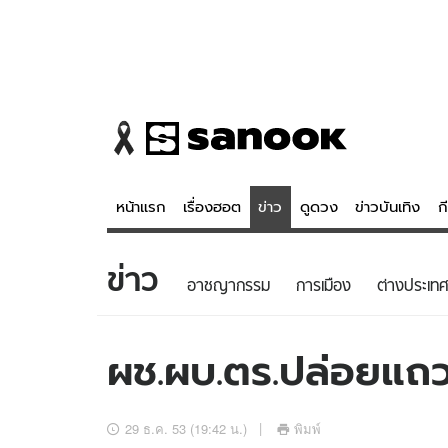
หน้าแรก
เรื่องฮอต
ข่าว
ดูดวง
ข่าวบันเทิง
ก
ข่าว
ข่าว
ดูดวง - 
อาชญากรรม
การเมือง
ต่างประเทศ
เรื่องฮอต
ดูดวง
ข่าว
หวยไทย
ผช.ผบ.ตร.ปล่อยแถว
ข่าวบันเทิง
สถิติหวยไท
ข่าวกีฬา
หวยลาว
29 ธ.ค. 53 (19:42 น.)
พิมพ์
ข่าวเศรษฐกิจ