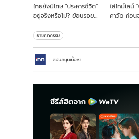
ไทยยังมีโทษ "ประหารชีวิต"
ไล่ไทม์ไลน์ 
อยู่จริงหรือไม่? ย้อนรอย
คาวัด ก่อนจ
นักโทษประหารคนล่าสุด ปี
คู้บอน 27 เป
2561
ชนวนเหตุ
อาชญากรรม
สนับสนุนเนื้อหา
ซีรีส์ฮิตจาก