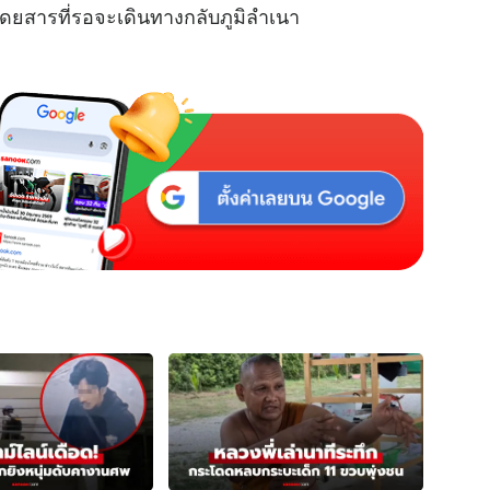
โดยสารที่รอจะเดินทางกลับภูมิลำเนา