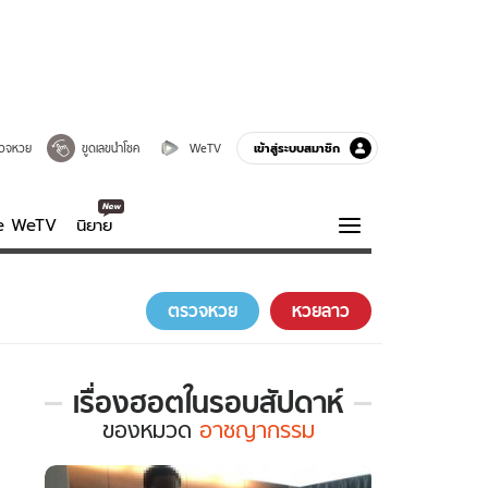
เข้าสู่ระบบสมาชิก
วจหวย
ขูดเลขนำโชค
WeTV
ve WeTV
นิยาย
รบรส
ความรู้รอบตัว
ตรวจหวย
หวยลาว
ฮาวทู
กูรู-รอบรู้
เรื่องฮอตในรอบสัปดาห์
เรื่อง
ของ
หมวด
อาชญากรรม
ฮอต
ใน
รอบ