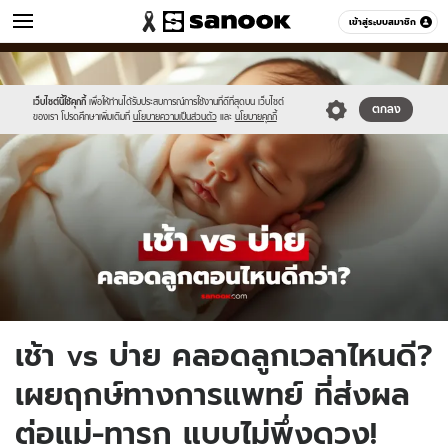
ข่าว
เข้าสู่ระบบสมาชิก
หมวดอื่นๆ
//s.isanook.com/ns/0/ud/1979/9898210/new-
Sanook
//s.isanook.com/sr/0/images/logo-
600
60
thumbnail1200x720_v2-
new-
co.jpg
sanook.png
เว็บไซต์นี้ใช้คุกกี้
เพื่อให้ท่านได้รับประสบการณ์การใช้งานที่ดีที่สุดบน เว็บไซต์
ตกลง
ของเรา โปรดศึกษาเพิ่มเติมที่
นโยบายความเป็นส่วนตัว
และ
นโยบายคุกกี้
เช้า vs บ่าย คลอดลูกเวลาไหนดี?
เผยฤกษ์ทางการแพทย์ ที่ส่งผล
ต่อแม่-ทารก แบบไม่พึ่งดวง!