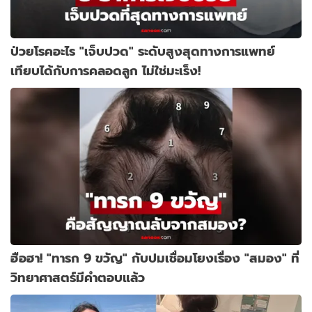
ป่วยโรคอะไร "เจ็บปวด" ระดับสูงสุดทางการแพทย์
เทียบได้กับการคลอดลูก ไม่ใช่มะเร็ง!
ฮือฮา! "ทารก 9 ขวัญ" กับปมเชื่อมโยงเรื่อง "สมอง" ที่
วิทยาศาสตร์มีคำตอบแล้ว