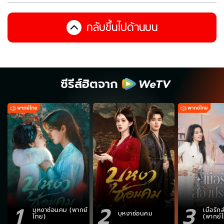
กลับขึ้นไปด้านบน
ซีรีส์ฮิตจาก
1
2
3
บุหงาซ่อนคม (พากย์
เมื่อรั
บุหงาซ่อนคม
ไทย)
(พากย์