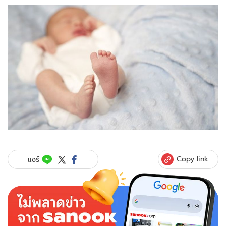
Copy link
แชร์