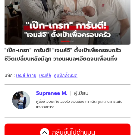
"เป๊ก-เกรท" การันตี! "เจมส์จิ" ตั้งเป้าเพื่อครอบครัว
ชีวิตเปลี่ยนหลังมีลูก วางแผนละเอียดจนเพื่อนทึ่ง
แท็ก :
เจมส์ จิรายุ
เจมส์จิ
ดูแท็กทั้งหมด
Supranee M.
ผู้เขียน
ผู้สื่อข่าวบันเทิง ว่องไว สอดส่อง เกาะติดทุกสถานการณ์ใน
แวดวงดารา
กลับขึ้นไปด้านบน