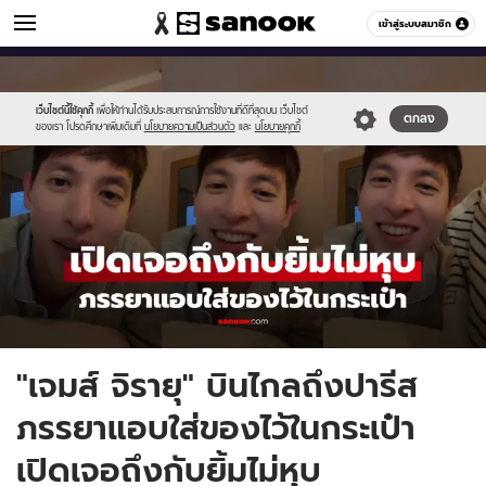
ข่าวบันเทิง
เข้าสู่ระบบสมาชิก
หมวดอื่นๆ
//s.isanook.com/ns/0/ud/1979/9898118/jj.jpg
Sanook
//s.isanook.com/sr/0/images/logo-
600
60
new-
sanook.png
เว็บไซต์นี้ใช้คุกกี้
เพื่อให้ท่านได้รับประสบการณ์การใช้งานที่ดีที่สุดบน เว็บไซต์
ตกลง
ของเรา โปรดศึกษาเพิ่มเติมที่
นโยบายความเป็นส่วนตัว
และ
นโยบายคุกกี้
"เจมส์ จิรายุ" บินไกลถึงปารีส
ภรรยาแอบใส่ของไว้ในกระเป๋า
เปิดเจอถึงกับยิ้มไม่หุบ