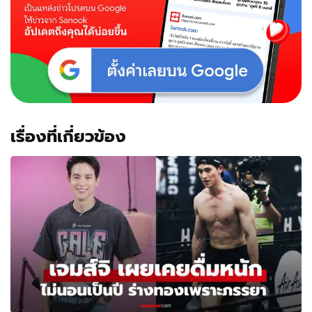
ใน
กระเป๋า
เปิด
เจอ
ถึง
กับ
ยิ้ม
ไม่
หุบ
เรื่องที่เกี่ยวข้อง