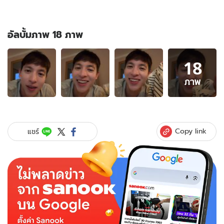
อัลบั้มภาพ 18 ภาพ
อัลบั้ม
18
ภาพ
18
ภาพ
ภาพ
ของ
"เจมส์
จิ
รายุ"
Copy link
แชร์
บิน
ไกล
ถึง
ปารีส
ภรรยา
แอบ
ใส่
ของ
ไว้