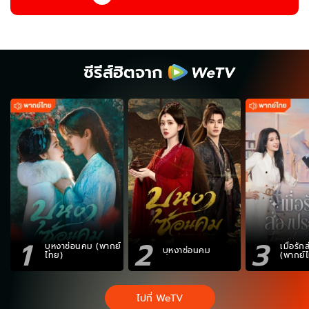
ซีรีส์ฮิตจาก
1
2
3
บุหงาซ่อนคม (พากย์
เมื่อรั
บุหงาซ่อนคม
ไทย)
(พากย์
ไปที่ WeTV