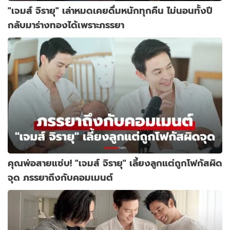
"เจมส์ จิรายุ" เล่าหมดเคยดื่มหนักทุกคืน ไม่นอนทั้งปี
กลับมาร่างทองได้เพราะภรรยา
คุณพ่อสายแซ่บ! "เจมส์ จิรายุ" เลี้ยงลูกแต่ถูกโฟกัสผิด
จุด ภรรยาถึงกับคอมเมนต์