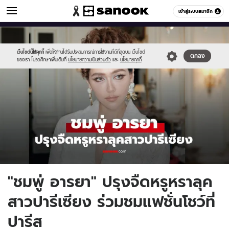
ข่าวบันเทิง
เข้าสู่ระบบสมาชิก
หมวดอื่นๆ
//s.isanook.com/ns/0/ud/1979/9897930/555229992992.jpg
Sanook
//s.isanook.com/sr/0/images/logo-
600
60
new-
sanook.png
เว็บไซต์นี้ใช้คุกกี้
เพื่อให้ท่านได้รับประสบการณ์การใช้งานที่ดีที่สุดบน เว็บไซต์
ตกลง
ของเรา โปรดศึกษาเพิ่มเติมที่
นโยบายความเป็นส่วนตัว
และ
นโยบายคุกกี้
"ชมพู่ อารยา" ปรุงจืดหรูหราลุค
สาวปารีเซียง ร่วมชมแฟชั่นโชว์ที่
ปารีส