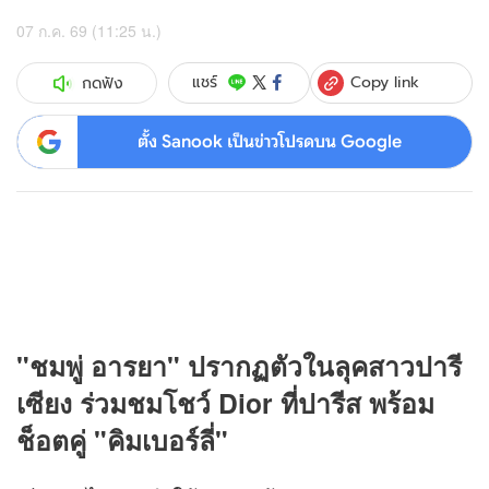
07 ก.ค. 69 (11:25 น.)
Copy link
แชร์
กดฟัง
ตั้ง Sanook เป็นข่าวโปรดบน Google
"ชมพู่ อารยา" ปรากฏตัวในลุคสาวปารี
เซียง ร่วมชมโชว์ Dior ที่ปารีส พร้อม
ช็อตคู่ "คิมเบอร์ลี่"