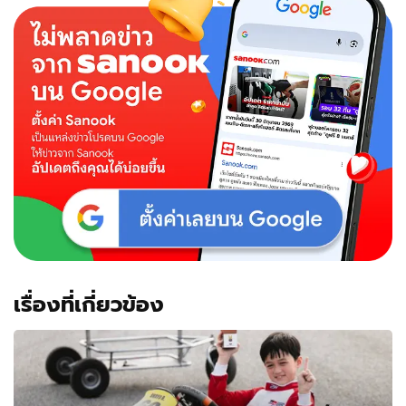
หรู
หรา
ลุค
สาว
ปา
รี
เซี
ยง
ร่วม
ชม
แฟชั่น
โชว์
ที่
ปารีส
เรื่องที่เกี่ยวข้อง