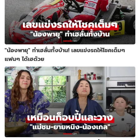
"น้องพายุ" ทำเฮลั่นทั้งบ้าน! เลขแข่งรถให้โชคเต็มๆ
แฟนๆ ได้เฮด้วย