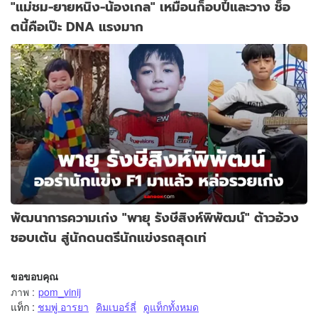
"แม่ชม-ยายหนิง-น้องเกล" เหมือนก็อบปี้และวาง ช็อ
ตนี้คือเป๊ะ DNA แรงมาก
พัฒนาการความเก่ง "พายุ รังษีสิงห์พิพัฒน์" ต้าวอ้วง
ชอบเต้น สู่นักดนตรีนักแข่งรถสุดเท่
ขอขอบคุณ
ภาพ
:
pom_vinij
แท็ก :
ชมพู่ อารยา
คิมเบอร์ลี่
ดูแท็กทั้งหมด