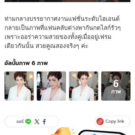
ท่ามกลางบรรยากาศงานแฟชั่นระดับไฮเอนด์
กลายเป็นภาพที่แฟนคลับต่างพากันกดไลก์รัวๆ
เพราะออร่าความสวยของทั้งคู่เมื่ออยู่เฟรม
เดียวกันนั้น สวยคูณสองจริงๆ ค่ะ
อัลบั้มภาพ 6 ภาพ
อัลบั้ม
6
ภาพ
6
ภาพ
ภาพ
ของ
"ชมพู่
อารย
า"
Copy link
แชร์
ปรุง
จืด