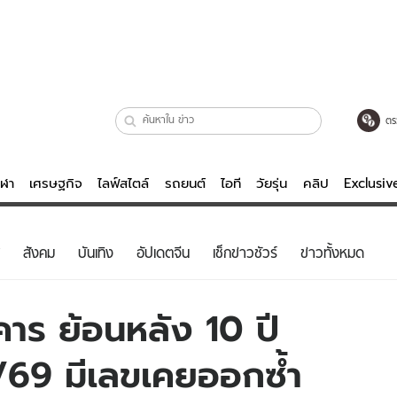
ตร
ีฬา
เศรษฐกิจ
ไลฟ์สไตล์
รถยนต์
ไอที
วัยรุ่น
คลิป
Exclusi
ตรวจหวย
ไลฟ์สไตล์
บันเทิงค
สังคม
บันเทิง
อัปเดตจีน
เช็กข่าวชัวร์
ข่าวทั้งหมด
ผู้หญิง
หนัง-ละคร
ผู้ชาย
เพลง
าร ย้อนหลัง 10 ปี
ย
วัยรุ่น
เกมส์
/69 มีเลขเคยออกซ้ำ
ไอที
คลิป
รถยนต์
พอดแคสต์