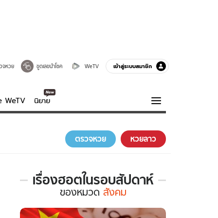
เข้าสู่ระบบสมาชิก
วจหวย
ขูดเลขนำโชค
WeTV
ve WeTV
นิยาย
รบรส
ความรู้รอบตัว
ตรวจหวย
หวยลาว
ฮาวทู
กูรู-รอบรู้
เรื่องฮอตในรอบสัปดาห์
เรื่อง
ของ
หมวด
สังคม
ฮอต
ใน
รอบ