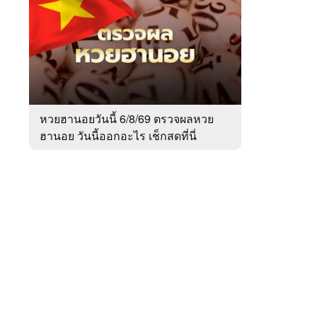
สัปดาห์
ของ
หมวด
สังคม
 WeTV
หวยฮานอยวันนี้ 6/8/69 ตรวจผลหวย
ฮานอย วันนี้ออกอะไร เช็กสดที่นี่
ติดต่อโฆษณา
tencentthbd
sales@tencent.co.th
รา
ร้องเรียนเนื้อหาไม่เหมาะสม
แนะนำติชม แจ้งปัญหาการใช้งาน