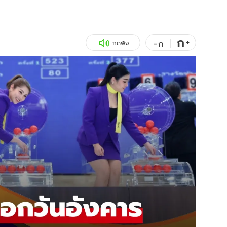
สุขภาพ
ดูทีวี
เที่ยว-กิน
WeTV
ก
+
-
ก
กดฟัง
Tasteful Thailand
Exclusive
Sanook Choice
นิยาย
ยลได้ที่
ร่วมงานกับเ