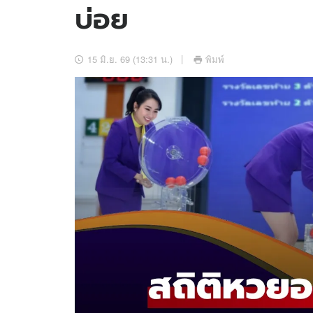
บ่อย
อัปเดตจีน
เช็กข่าวชัวร์
15 มิ.ย. 69 (13:31 น.)
พิมพ์
ติดตามสนุกโซเชี
ดาวน์โหลดสนุกแอปฟรี
สงวนลิขสิทธิ์ ©
2569
บริษัท อิมเมจ ฟิวเจอร์ (ประเทศไทย) จำกัด