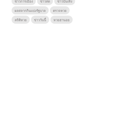
ข่าวการเมือง
ข่าวสด
ข่าวบันเทิง
ผลสลากกินแบ่งรัฐบาล
ตรวจหวย
สถิติหวย
ข่าววันนี้
หวยฮานอย