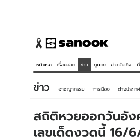
หน้าแรก
เรื่องฮอต
ข่าว
ดูดวง
ข่าวบันเทิง
ก
ข่าว
ข่าว
ดูดวง - 
อาชญากรรม
การเมือง
ต่างประเทศ
เรื่องฮอต
ดูดวง
ข่าว
หวยไทย
สถิติหวยออกวันอังค
ข่าวบันเทิง
สถิติหวยไท
เลขเด็ดงวดนี้ 16/6
ข่าวกีฬา
หวยลาว
ข่าวเศรษฐกิจ