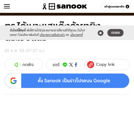
ข่าว
เข้าสู่ระบบสมาชิก
หมวดอื่นๆ
ตร.ได้เบาะแสแก๊งค้ายายิง
Sanook
//s.isanook.com/sr/0/images/logo-
600
60
new-
เว็บไซต์นี้ใช้คุกกี้
เพื่อให้ท่านได้รับประสบการณ์การใช้งานที่ดีที่สุดบน เว็บไซต์
ตร.เจ็บแล้ว
ตกลง
sanook.png
ของเรา โปรดศึกษาเพิ่มเติมที่
นโยบายความเป็นส่วนตัว
และ
นโยบายคุกกี้
20 ธ.ค. 53 (07:37 น.)
Copy link
แชร์
กดฟัง
ตั้ง Sanook เป็นข่าวโปรดบน Google