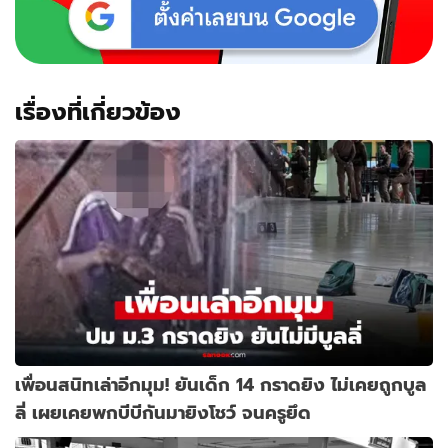
เรื่องที่เกี่ยวข้อง
เพื่อนสนิทเล่าอีกมุม! ยันเด็ก 14 กราดยิง ไม่เคยถูกบูล
ลี่ เผยเคยพกบีบีกันมายิงโชว์ จนครูยึด