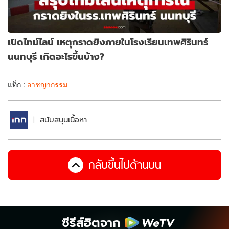
เปิดไทม์ไลน์ เหตุกราดยิงภายในโรงเรียนเทพศิรินทร์
นนทบุรี เกิดอะไรขึ้นบ้าง?
แท็ก :
อาชญากรรม
สนับสนุนเนื้อหา
กลับขึ้นไปด้านบน
ซีรีส์ฮิตจาก