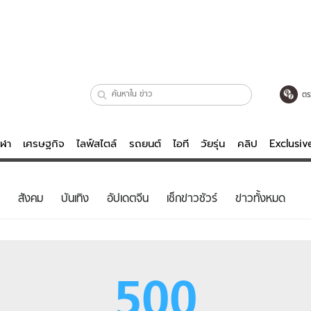
ตร
ีฬา
เศรษฐกิจ
ไลฟ์สไตล์
รถยนต์
ไอที
วัยรุ่น
คลิป
Exclusi
ตรวจหวย
ไลฟ์สไตล์
บันเทิงค
สังคม
บันเทิง
อัปเดตจีน
เช็กข่าวชัวร์
ข่าวทั้งหมด
ผู้หญิง
หนัง-ละคร
ผู้ชาย
เพลง
ย
วัยรุ่น
เกมส์
500
ไอที
คลิป
รถยนต์
พอดแคสต์