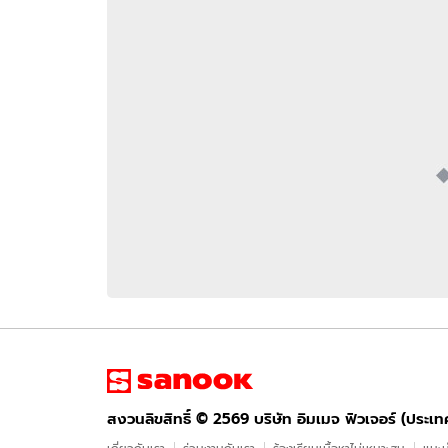
อัปเดตจีน
เช็กข่าวชัวร์
ติดตามสนุกโซเชี
ดาวน์โหลดสนุกแอปฟรี
สงวนลิขสิทธิ์ ©
2569
บริษัท อิมเมจ ฟิวเจอร์ (ประเทศไทย) จำกัด
สงวนลิขสิทธิ์ ©
2569
บริษัท อิมเมจ ฟิวเจอร์ (ประเ