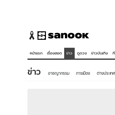
หน้าแรก
เรื่องฮอต
ข่าว
ดูดวง
ข่าวบันเทิง
ก
ข่าว
ข่าว
ดูดวง - 
อาชญากรรม
การเมือง
ต่างประเทศ
เรื่องฮอต
ดูดวง
ข่าว
หวยไทย
ข่าวบันเทิง
สถิติหวยไท
ข่าวกีฬา
หวยลาว
ข่าวเศรษฐกิจ