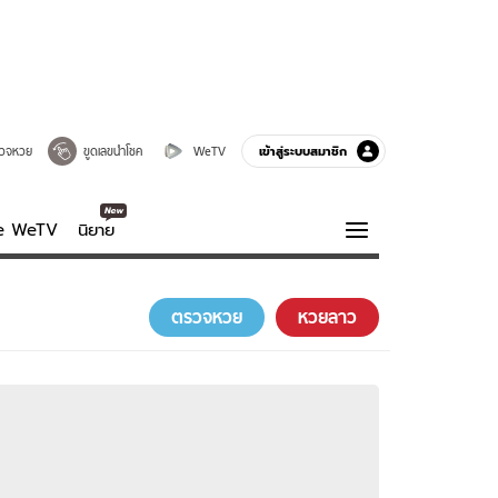
เข้าสู่ระบบสมาชิก
วจหวย
ขูดเลขนำโชค
WeTV
ve WeTV
นิยาย
รบรส
ความรู้รอบตัว
ตรวจหวย
หวยลาว
ฮาวทู
กูรู-รอบรู้