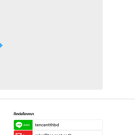
 WeTV
ติดต่อโฆษณา
tencentthbd
sales@tencent.co.th
รา
ร้องเรียนเนื้อหาไม่เหมาะสม
แนะนำติชม แจ้งปัญหาการใช้งาน
ติดต่อโฆษณา
tencentthbd
Add