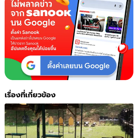
"มัท
ฉะ
เลิฟ
เวอร์"
ส่ง
5
เมนู
ใหม่
เสิร์ฟ
รส
สัมผัส
พรีเมียม
อร่อย
เข้ม
ข้น
เรื่องที่เกี่ยวข้อง
ขั้น
สุด