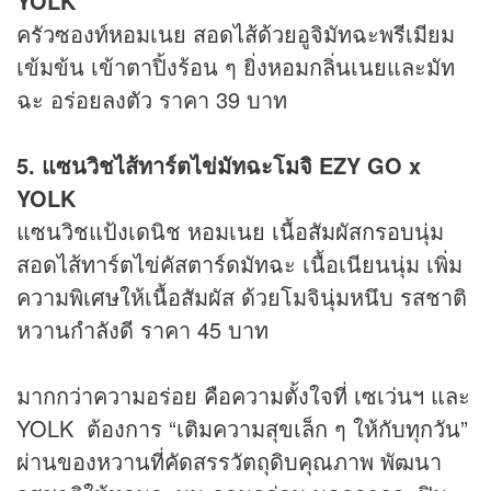
YOLK
ครัวซองท์หอมเนย สอดไส้ด้วยอูจิมัทฉะพรีเมียม
เข้มข้น เข้าตาปิ้งร้อน ๆ ยิ่งหอมกลิ่นเนยและมัท
ฉะ อร่อยลงตัว ราคา 39 บาท
5. แซนวิชไส้ทาร์ตไข่มัทฉะโมจิ EZY GO x
YOLK
แซนวิชแป้งเดนิช หอมเนย เนื้อสัมผัสกรอบนุ่ม
สอดไส้ทาร์ตไข่คัสตาร์ดมัทฉะ เนื้อเนียนนุ่ม เพิ่ม
ความพิเศษให้เนื้อสัมผัส ด้วยโมจินุ่มหนึบ รสชาติ
หวานกำลังดี ราคา 45 บาท
มากกว่าความอร่อย คือความตั้งใจที่ เซเว่นฯ และ
YOLK ต้องการ “เติมความสุขเล็ก ๆ ให้กับทุกวัน”
ผ่านของหวานที่คัดสรรวัตถุดิบคุณภาพ พัฒนา