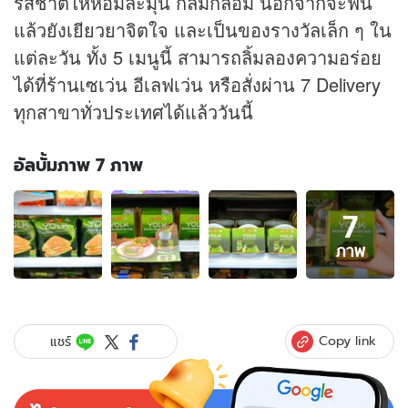
รสชาติให้หอมละมุน กลมกล่อม นอกจากจะฟิน
แล้วยังเยียวยาจิตใจ และเป็นของรางวัลเล็ก ๆ ใน
แต่ละวัน ทั้ง 5 เมนูนี้ สามารถลิ้มลองความอร่อย
ได้ที่ร้านเซเว่น อีเลฟเว่น หรือสั่งผ่าน 7 Delivery
ทุกสาขาทั่วประเทศได้แล้ววันนี้
อัลบั้มภาพ 7 ภาพ
อัลบั้ม
7
ภาพ
7
ภาพ
ภาพ
ของ
เซ
เว่นฯ
จับ
Copy link
แชร์
มือ
YOLK
เอาใจ