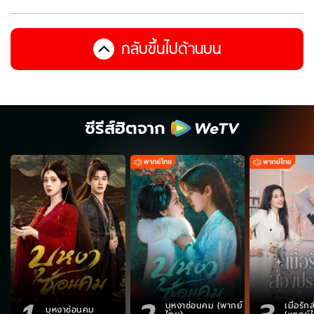
กลับขึ้นไปด้านบน
ซีรีส์ฮิตจาก
บุหงาซ่อนคม (พากย์
เมื่อรั
บุหงาซ่อนคม