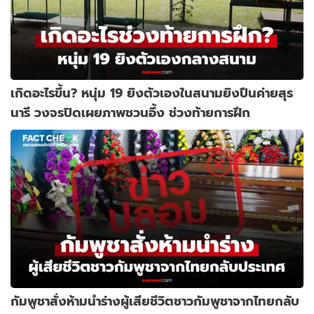
เกิดอะไรขึ้น? หนุ่ม 19 ยิงตัวเองในสนามยิงปืนค่ายสุร
นารี วงจรปิดเผยภาพชวนอึ้ง ช่วงท้ายการฝึก
กัมพูชาสั่งห้ามนำร่างผู้เสียชีวิตชาวกัมพูชาจากไทยกลับ