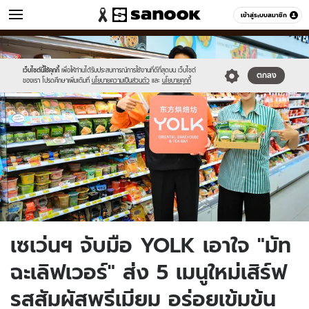
ข่าว
เข้าสู่ระบบสมาชิก
หมวดอื่นๆ
//s.isanook.com/ns/0/ud/1978/9893774/aa.jpg
Sanook
//s.isanook.com/sr/0/images/logo-
600
60
new-
sanook.png
เว็บไซต์นี้ใช้คุกกี้
เพื่อให้ท่านได้รับประสบการณ์การใช้งานที่ดีที่สุดบน เว็บไซต์
ตกลง
ของเรา โปรดศึกษาเพิ่มเติมที่
นโยบายความเป็นส่วนตัว
และ
นโยบายคุกกี้
เซเว่นฯ จับมือ YOLK เอาใจ "มัท
ฉะเลิฟเวอร์" ส่ง 5 เมนูใหม่เสิร์ฟ
รสสัมผัสพรีเมียม อร่อยเข้มข้น