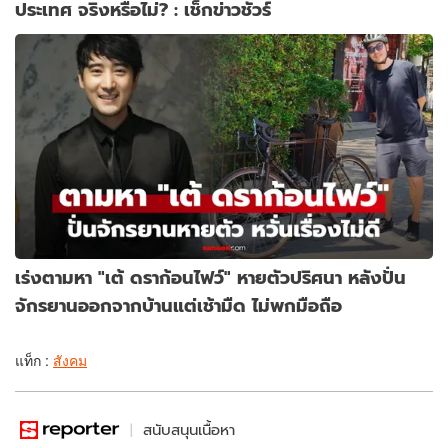
ประเทศ จริงหรือไม่? : เช็กข่าวชัวร์
เร่งตามหา "เต้ ดราก้อนไฟว์" หายตัวปริศนา หลังปั่น
จักรยานออกจากบ้านแต่เช้ามืด ไม่พกมือถือ
แท็ก :
สังคม
สนับสนุนเนื้อหา