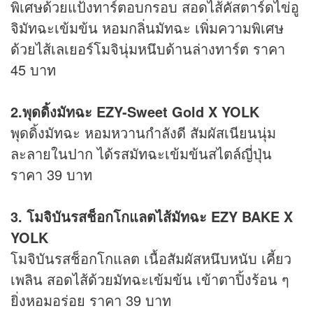
พิเศษด้วยแป้งทาร์ตอบกรอบ สอดไส้คัสตาร์ดไข่อู
จิมัทฉะเข้มข้น หอมกลิ่นมัทฉะ เพิ่มความพิเศษ
ด้วยไส้เลเยอร์โมจินุ่มหนึบด้านล่างทาร์ต ราคา
45 บาท
2.พุดดิ้งมัทฉะ EZY-Sweet Gold X YOLK
พุดดิ้งมัทฉะ หอมหวานกำลังดี สัมผัสเนียนนุ่ม
ละลายในปาก ได้รสมัทฉะเข้มข้นสไตล์ญี่ปุ่น
ราคา 39 บาท
3. โมจิบันรสช็อกโกแลตไส้มัทฉะ EZY BAKE X
YOLK
โมจิบันรสช็อกโกแลต เนื้อสัมผัสหนึบหนับ เคี้ยว
เพลิน สอดไส้ด้วยมัทฉะเข้มข้น เข้าตาปิ้งร้อน ๆ
ยิ่งหอมอร่อย ราคา 39 บาท