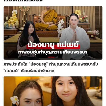
ภาพประทับใจ "น้องมายู" ทำบุญถวายเทียนพรรษากับ
"แม่เมย์" เรียบร้อยน่ารักมาก