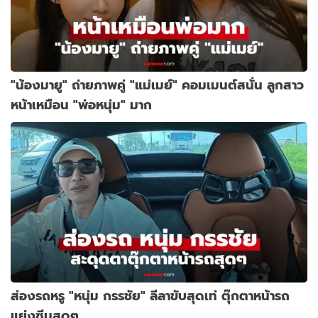
"น้องมายู" ถ่ายภาพคู่ "แม่เมย์" คอมเมนต์สนั่น ลูกสาว
หน้าเหมือน "พ่อหนุ่ม" มาก
ส่องรถหรู "หนุ่ม กรรชัย" ลีลาขับสุดเท่ ตุ๊กตาหน้ารถ
แย่งซีนสุดๆ