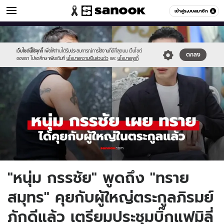
ข่าวบันเทิง
เข้าสู่ระบบสมาชิก
หมวดอื่นๆ
//s.isanook.com/ns/0/ud/1978/9893698/5292929(47).jpg
Sanook
//s.isanook.com/sr/0/images/logo-
600
60
new-
sanook.png
เว็บไซต์นี้ใช้คุกกี้
เพื่อให้ท่านได้รับประสบการณ์การใช้งานที่ดีที่สุดบน เว็บไซต์
ตกลง
ของเรา โปรดศึกษาเพิ่มเติมที่
นโยบายความเป็นส่วนตัว
และ
นโยบายคุกกี้
"หนุ่ม กรรชัย" พูดถึง "ทราย
สมุทร" คุยกับผู้ใหญ่ตระกูลภิรมย์
ภักดีแล้ว เตรียมประชุมบิ๊กแฟมิลี่