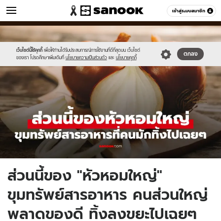
ข่าว
เข้าสู่ระบบสมาชิก
หมวดอื่นๆ
//s.isanook.com/ns/0/ud/1978/9893442/tn_news-
Sanook
//s.isanook.com/sr/0/images/logo-
600
60
2026-
new-
06-
sanook.png
เว็บไซต์นี้ใช้คุกกี้
เพื่อให้ท่านได้รับประสบการณ์การใช้งานที่ดีที่สุดบน เว็บไซต์
ตกลง
ของเรา โปรดศึกษาเพิ่มเติมที่
นโยบายความเป็นส่วนตัว
และ
นโยบายคุกกี้
09t231250.0.jpg
ส่วนนี้ของ "หัวหอมใหญ่"
ขุมทรัพย์สารอาหาร คนส่วนใหญ่
พลาดของดี ทิ้งลงขยะไปเฉยๆ