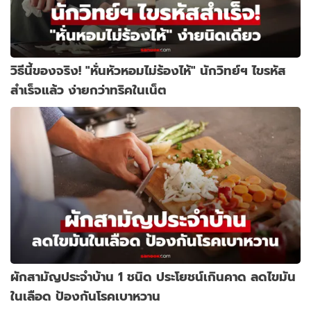
วิธีนี้ของจริง! "หั่นหัวหอมไม่ร้องไห้" นักวิทย์ฯ ไขรหัส
สำเร็จแล้ว ง่ายกว่าทริคในเน็ต
ผักสามัญประจำบ้าน 1 ชนิด ประโยชน์เกินคาด ลดไขมัน
ในเลือด ป้องกันโรคเบาหวาน