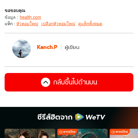
ขอขอบคุณ
ข้อมูล
:
health.com
แท็ก :
หัวหอมใหญ่
เปลือกหัวหอมใหญ่
ดูแท็กทั้งหมด
Kanch.P
ผู้เขียน
กลับขึ้นไปด้านบน
ซีรีส์ฮิตจาก