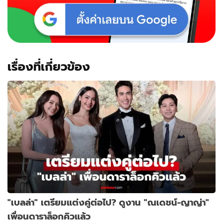
ต์
รัวๆ
เรื่องที่เกี่ยวข้อง
"เบลล่า" เตรียมแต่งคู่ต่อไป? ดูงาน "ณเดชน์-ญาญ่า"
เพื่อนดาราล็อกคิวแล้ว