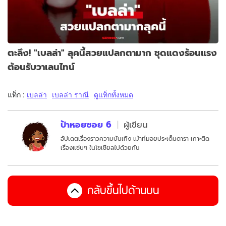
ตะลึง! "เบลล่า" ลุคนี้สวยแปลกตามาก ชุดแดงร้อนแรง
ต้อนรับวาเลนไทน์
แท็ก :
เบลล่า
เบลล่า ราณี
ดูแท็กทั้งหมด
ป้าหอยซอย 6
ผู้เขียน
อัปเดตเรื่องราวความบันเทิง เม้าท์มอยประเด็นดารา เกาะติด
เรื่องแซ่บๆ ในโซเชียลไปด้วยกัน
กลับขึ้นไปด้านบน