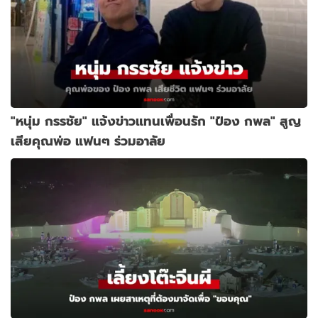
"หนุ่ม กรรชัย" แจ้งข่าวแทนเพื่อนรัก "ป๋อง กพล" สูญ
เสียคุณพ่อ แฟนๆ ร่วมอาลัย