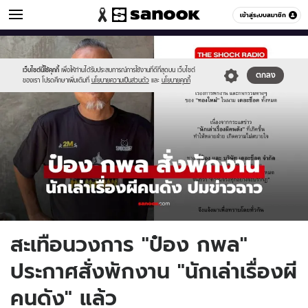
ข่าวบันเทิง
เข้าสู่ระบบสมาชิก
หมวดอื่นๆ
//s.isanook.com/ns/0/ud/1978/9892058/552929-
Sanook
//s.isanook.com/sr/0/images/logo-
600
60
2026-
new-
06-
sanook.png
เว็บไซต์นี้ใช้คุกกี้
เพื่อให้ท่านได้รับประสบการณ์การใช้งานที่ดีที่สุดบน เว็บไซต์
ตกลง
ของเรา โปรดศึกษาเพิ่มเติมที่
นโยบายความเป็นส่วนตัว
และ
นโยบายคุกกี้
02t094832.61.jpg
สะเทือนวงการ "ป๋อง กพล"
ประกาศสั่งพักงาน "นักเล่าเรื่องผี
คนดัง" แล้ว