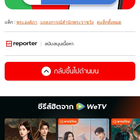
แท็ก :
พระองค์ภา
แถลงการณ์สํานักพระราชวัง
ดูแท็กทั้งหมด
สนับสนุนเนื้อหา
กลับขึ้นไปด้านบน
ซีรีส์ฮิตจาก