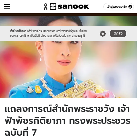
ข่าว
เข้าสู่ระบบสมาชิก
หมวดอื่นๆ
//s.isanook.com/ns/0/ud/1978/9890098/new-
Sanook
//s.isanook.com/sr/0/images/logo-
600
60
thumbnail1200x720_v2(2).jpg
new-
sanook.png
เว็บไซต์นี้ใช้คุกกี้
เพื่อให้ท่านได้รับประสบการณ์การใช้งานที่ดีที่สุดบน เว็บไซต์
ตกลง
ของเรา โปรดศึกษาเพิ่มเติมที่
นโยบายความเป็นส่วนตัว
และ
นโยบายคุกกี้
แถลงการณ์สำนักพระราชวัง เจ้า
ฟ้าพัชรกิติยาภา ทรงพระประชวร
ฉบับที่ 7