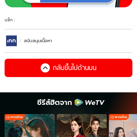
แท็ก :
สนับสนุนเนื้อหา
กลับขึ้นไปด้านบน
ซีรีส์ฮิตจาก