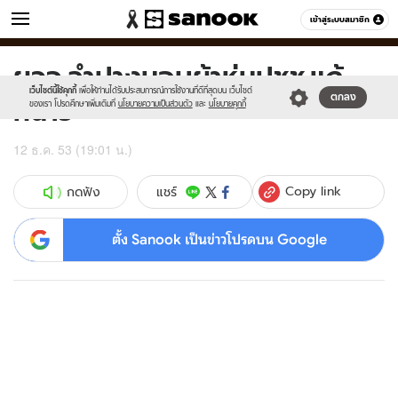
ข่าว
เข้าสู่ระบบสมาชิก
หมวดอื่นๆ
ผวจ.ลำปางมอบผ้าห่มปชช.แก้
Sanook
//s.isanook.com/sr/0/images/logo-
600
60
new-
เว็บไซต์นี้ใช้คุกกี้
เพื่อให้ท่านได้รับประสบการณ์การใช้งานที่ดีที่สุดบน เว็บไซต์
หนาว
ตกลง
sanook.png
ของเรา โปรดศึกษาเพิ่มเติมที่
นโยบายความเป็นส่วนตัว
และ
นโยบายคุกกี้
12 ธ.ค. 53 (19:01 น.)
Copy link
แชร์
กดฟัง
ตั้ง Sanook เป็นข่าวโปรดบน Google