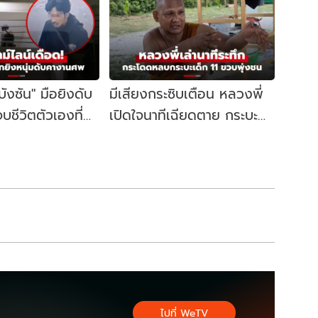
"บังซัน" มือยิงดับ
มีเสียงกระซิบเตือน หลวงพี่
บชีวิตตัวเองที่
เปิดใจนาทีเฉียดตาย กระบะ
ิดจุดเริ่มต้น
เด็กวัย 11 ชนคณะพระธุดงค์
ไปที่ WeTV