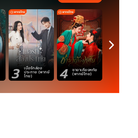
3
4
5
เมื่อรักส่อง
ตำนานจอม
ชายาเคียงหทัย
ประกาย (พากย์
ภูตถังซาน
(พากย์ไทย)
ไทย)
(พากย์ไท