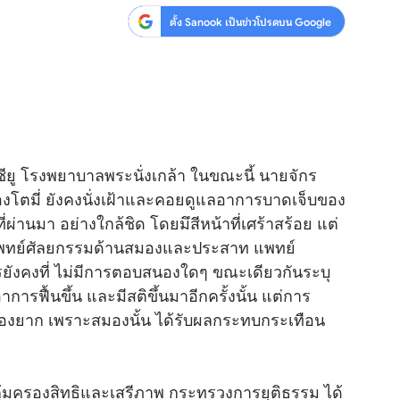
ตั้ง Sanook เป็นข่าวโปรดบน Google
สุขภาพ
ดูทีวี
เที่ยว-กิน
WeTV
Tasteful Thailand
Exclusive
Sanook Choice
นิยาย
ซียู โรงพยาบาลพระนั่งเกล้า ในขณะนี้ นายจักร
ยลได้ที่
 น้องโตมี่ ยังคงนั่งเฝ้าและคอยดูแลอาการบาดเจ็บของ
ที่ผ่านมา อย่างใกล้ชิด โดยมึสีหน้าที่เศร้าสร้อย แต่
ยแพทย์ศัลยกรรมด้านสมองและประสาท แพทย์
ร่วมงานกับเ
รยังคงที่ ไม่มีการตอบสนองใดๆ ขณะเดียวกันระบุ
อาการฟื้นขึ้น และมีสติขึ้นมาอีกครั้งนั้น แต่การ
เรื่องยาก เพราะสมองนั้น ได้รับผลกระทบกระเทือน
้มครองสิทธิและเสรีภาพ กระทรวงการยุติธรรม ได้