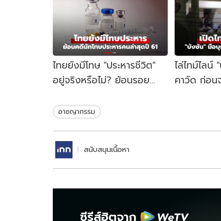
ไทยยังมีโทษ "ประหารชีวิต"
ไล่ไทม์ไลน์ 
อยู่จริงหรือไม่? ย้อนรอย
คาวัด ก่อนจ
นักโทษประหารคนล่าสุด ปี
คู้บอน 27 เป
2561
ชนวนเหตุ
อาชญากรรม
สนับสนุนเนื้อหา
ซีรีส์ฮิตจาก