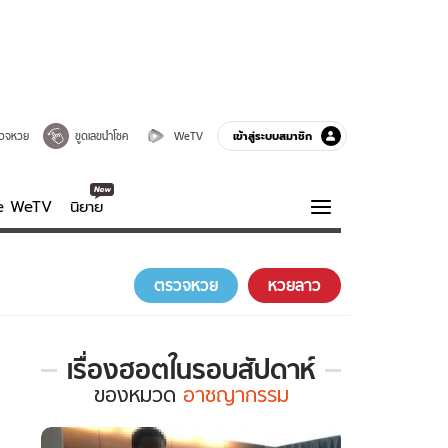
เข้าสู่ระบบสมาชิก
วจหวย
ขูดเลขนำโชค
WeTV
ve WeTV
นิยาย
รบรส
ความรู้รอบตัว
ตรวจหวย
หวยลาว
ฮาวทู
กูรู-รอบรู้
เรื่องฮอตในรอบสัปดาห์
เรื่อง
ของ
หมวด
อาชญากรรม
ฮอต
ใน
รอบ