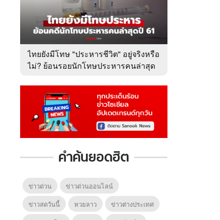
ไทยยังมีโทษ "ประหารชีวิต" อยู่จริงหรือ
ไม่? ย้อนรอยนักโทษประหารคนล่าสุด
ปี 2561
6
7
8
ยุทธ์
หากวินาทีนั้นไม่
หากวินาทีนั้นไม่
โลกอั
พบเธอ (พากย์
พบเธอ
แบบ (
ย)
ไทย)
คำค้นยอดฮิต
ข่าวด่วน
ข่าวด่วนออนไลน์
ข่าวสดวันนี้
หวยลาว
ข่าวต่างประเทศ