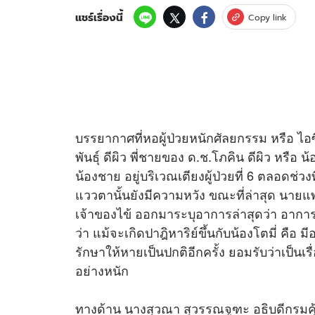
แชร์เรื่องนี้
Copy link
อัปเดตจีน
เช็กข่าวชัวร์
บรรยากาศที่หอผู้ป่วยหนักศัลยกรรม หรือ ไอ
ติดตามสนุกโซเชี
ดาวน์โหลดสนุกแอปฟรี
พันธุ์ ดีผิว พี่ชายของ ด.ช.โภคิน ดีผิว หรือ
น้องชาย อยู่บริเวณเตียงผู้ป่วยที่ 6 ตลอดช่วง
แววตานั้นยังมีความหวัง ขณะที่ล่าสุด นา
สงวนลิขสิทธิ์ ©
2569
บริษัท อิมเมจ ฟิวเจอร์ (ประเทศไทย) จำกัด
เจ้าของไข้ ออกมาระบุอาการล่าสุดว่า อากา
ว่า แม้จะเกิดปาฎิหาริย์ขึ้นกับน้องโตมี่ คือ มี
รักษาให้หายเป็นปกติอีกครั้ง ยอมรับว่าเป็น
อย่างหนัก
ทางด้าน นางสุวณา สุวรรณจูฑะ อธิบดีกรมคุ