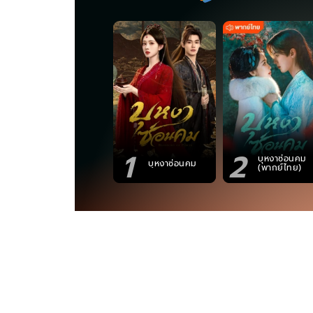
1
2
บุหงาซ่อนคม
บุหงาซ่อนคม
(พากย์ไทย)