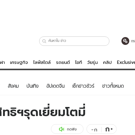
ตร
ีฬา
เศรษฐกิจ
ไลฟ์สไตล์
รถยนต์
ไอที
วัยรุ่น
คลิป
Exclusi
ตรวจหวย
ไลฟ์สไตล์
บันเทิงค
สังคม
บันเทิง
อัปเดตจีน
เช็กข่าวชัวร์
ข่าวทั้งหมด
ผู้หญิง
หนัง-ละคร
ผู้ชาย
เพลง
ธิฯรุดเยี่ยมโตมี่
ย
วัยรุ่น
เกมส์
ไอที
คลิป
ก
+
-
ก
กดฟัง
รถยนต์
พอดแคสต์