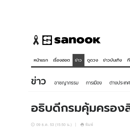
หน้าแรก
เรื่องฮอต
ข่าว
ดูดวง
ข่าวบันเทิง
ก
ข่าว
ข่าว
ดูดวง - 
อาชญากรรม
การเมือง
ต่างประเทศ
เรื่องฮอต
ดูดวง
ข่าว
หวยไทย
อธิบดีกรมคุ้มครองสิท
ข่าวบันเทิง
สถิติหวยไท
ข่าวกีฬา
หวยลาว
09 ธ.ค. 53 (15:50 น.)
พิมพ์
ข่าวเศรษฐกิจ