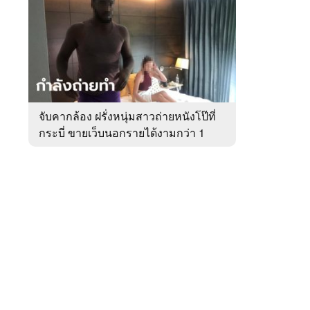
สัปดาห์
ของ
หมวด
อาชญากรรม
 WeTV
จับคากล้อง ฝรั่งหนุ่มสาวถ่ายหนังโป๊ที่
กระบี่ ขายเว็บนอกรายได้งามกว่า 1
ติดต่อโฆษณา
ล้าน
tencentthbd
sales@tencent.co.th
รา
ร้องเรียนเนื้อหาไม่เหมาะสม
แนะนำติชม แจ้งปัญหาการใช้งาน