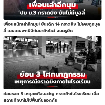
เพื่อนสนิทเล่าอีกมุม! ยันเด็ก 14 กราดยิง ไม่เคยถูกบูล
ลี่ เผยเคยพกบีบีกันมายิงโชว์ จนครูยึด
ย้อนรอย 3 เหตุสะเทือนขวัญ กราดยิงในโรงเรียน เมื่อ
สถานศึกษาไม่ใช่พื้นที่ปลอดภัย