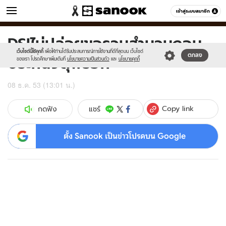
ข่าว
เข้าสู่ระบบสมาชิก
หมวดอื่นๆ
DSIไม่ปล่อยขอรวมสำนวนถอน
Sanook
//s.isanook.com/sr/0/images/logo-
600
60
new-
เว็บไซต์นี้ใช้คุกกี้
เพื่อให้ท่านได้รับประสบการณ์การใช้งานที่ดีที่สุดบน เว็บไซต์
ประกันจตุพรอีก
ตกลง
sanook.png
ของเรา โปรดศึกษาเพิ่มเติมที่
นโยบายความเป็นส่วนตัว
และ
นโยบายคุกกี้
08 ธ.ค. 53 (13:01 น.)
Copy link
แชร์
กดฟัง
ตั้ง Sanook เป็นข่าวโปรดบน Google