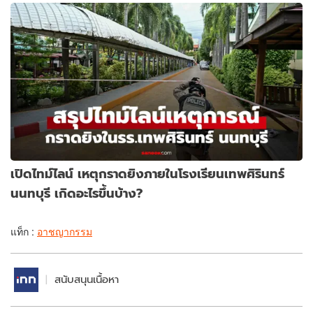
เปิดไทม์ไลน์ เหตุกราดยิงภายในโรงเรียนเทพศิรินทร์
นนทบุรี เกิดอะไรขึ้นบ้าง?
แท็ก :
อาชญากรรม
สนับสนุนเนื้อหา