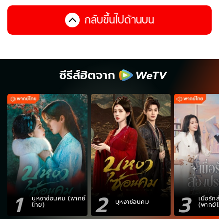
กลับขึ้นไปด้านบน
ซีรีส์ฮิตจาก
1
2
3
บุหงาซ่อนคม (พากย์
เมื่อรั
บุหงาซ่อนคม
ไทย)
(พากย์