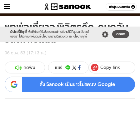
ข่าว
เข้าสู่ระบบสมาชิก
หมวดอื่นๆ
พาพ่อเที่ยวจ.พิจิตรคึก-คนกลับ
Sanook
//s.isanook.com/sr/0/images/logo-
600
60
new-
เว็บไซต์นี้ใช้คุกกี้
เพื่อให้ท่านได้รับประสบการณ์การใช้งานที่ดีที่สุดบน เว็บไซต์
รถไฟฟรีแน่น
ตกลง
sanook.png
ของเรา โปรดศึกษาเพิ่มเติมที่
นโยบายความเป็นส่วนตัว
และ
นโยบายคุกกี้
06 ธ.ค. 53 (17:13 น.)
Copy link
แชร์
กดฟัง
ตั้ง Sanook เป็นข่าวโปรดบน Google