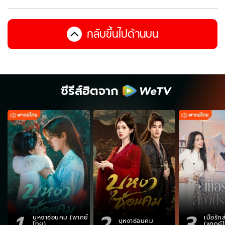
กลับขึ้นไปด้านบน
ซีรีส์ฮิตจาก
1
2
3
บุหงาซ่อนคม (พากย์
เมื่อรั
บุหงาซ่อนคม
ไทย)
(พากย์