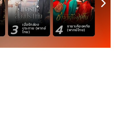
3
4
5
เมื่อรักส่อง
ตำนานจอม
ชายาเคียงหทัย
ประกาย (พากย์
ภูตถังซาน
(พากย์ไทย)
ไทย)
(พากย์ไท