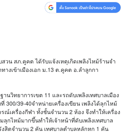
ตั้ง Sanook เป็นข่าวโปรดบน Google
สุขภาพ
ดูทีวี
เที่ยว-กิน
WeTV
Tasteful Thailand
Exclusive
Sanook Choice
นิยาย
สวน สภ.คูคต ได้รับแจ้งเหตุเกิดเพลิงไหม้ร้านจำ
ยลได้ที่
ากทางเข้าเมืองเอก ม.13 ต.คูคต อ.ลำลูกกา
ร่วมงานกับเ
์หลักฐานวิทยาการเขต 11 และรถดับเพลิงเทศบาลเมือง
ลขที่ 300/39-40จำหน่ายเครื่องเขียน เพลิงได้ลุกไหม้
ปกรณ์เครื่อง
กีฬา
ทั้งชั้นจำนวน 2 ห้อง จึงทำให้เครื่อง
หมลุกไหม้มากขึ้นทำให้เจ้าหน้าที่ดับเพลิงเทศบาล
รังสิตจำนวน 2 คัน เทศบาลตำบลหลักหก 1 คัน