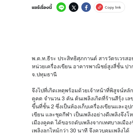
แชร์เรื่องนี้
Copy link
อัปเดตจีน
เช็กข่าวชัวร์
พ.ต.ท.ธีระ ประสิทธิศุภกานต์ สารวัตรเวรสอบ
ติดตามสนุกโซเชี
ดาวน์โหลดสนุกแอปฟรี
หน่วยเครื่องเขียน อาคารพาณิชย์สูงสี่ชั้น ป
จ.ปทุมธานี
สงวนลิขสิทธิ์ ©
2569
บริษัท อิมเมจ ฟิวเจอร์ (ประเทศไทย) จำกัด
จึงไปที่เกิดเหตุพร้อมด้วยเจ้าหน้าที่พิสูจน
คูคต จำนวน 3 คัน ต้นเพลิงเกิดที่ร้านสีรุ้ง เ
ขึ้นที่ชั้น 2 ซึ่งเป็นห้องเก็บเครื่องเขียนและอุ
เขียน และชุดกีฬา เป็นเพลิงอย่างดีเพลิงจึงโ
เมืองคูคต ได้ขอรถดับเพลิงจากเทศบาลเมือง
เพลิงลุกไหม้กว่า 30 นาที จึงควบคุมเพลิงได้