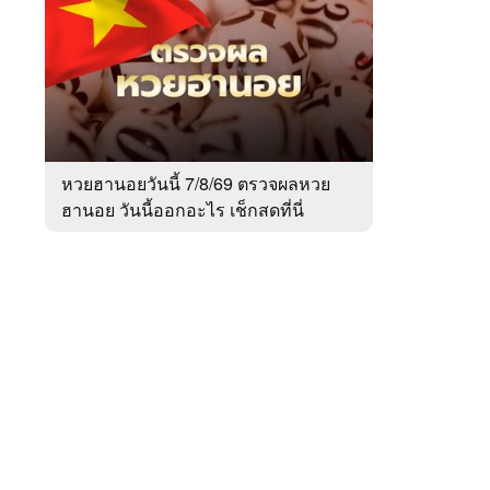
สัปดาห์
ของ
Sanook
ข่าว
 WeTV
หวยฮานอยวันนี้ 7/8/69 ตรวจผลหวย
ฮานอย วันนี้ออกอะไร เช็กสดที่นี่
ติดต่อโฆษณา
tencentthbd
sales@tencent.co.th
รา
ร้องเรียนเนื้อหาไม่เหมาะสม
แนะนำติชม แจ้งปัญหาการใช้งาน