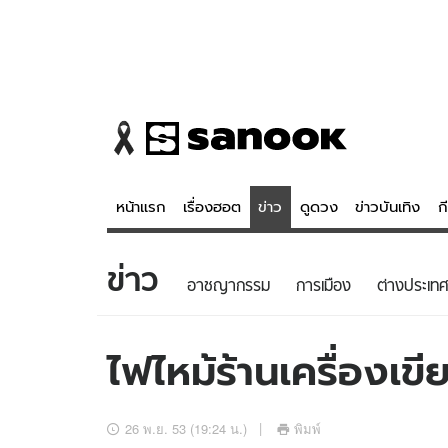
หน้าแรก
เรื่องฮอต
ข่าว
ดูดวง
ข่าวบันเทิง
ก
ข่าว
ข่าว
ดูดวง - 
อาชญากรรม
การเมือง
ต่างประเทศ
เรื่องฮอต
ดูดวง
ข่าว
หวยไทย
ไฟไหม้ร้านเครื่องเ
ข่าวบันเทิง
สถิติหวยไท
ข่าวกีฬา
หวยลาว
26 พ.ย. 53 (19:24 น.)
พิมพ์
ข่าวเศรษฐกิจ