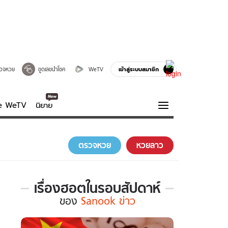
เข้าสู่ระบบสมาชิก
วจหวย
ขูดเลขนำโชค
WeTV
ve WeTV
นิยาย
รบรส
ความรู้รอบตัว
ตรวจหวย
หวยลาว
ฮาวทู
กูรู-รอบรู้
เรื่องฮอตในรอบสัปดาห์
เรื่อง
ของ
Sanook ข่าว
ฮอต
ใน
รอบ