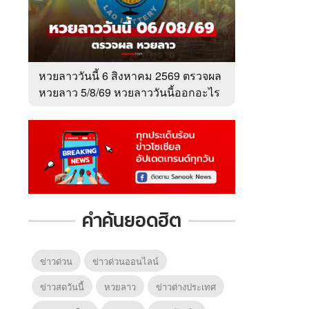
6
7
8
ยุทธ์
หากวินาทีนั้นไม่
ซอโซ่ล่ามธีร์
มหาศึ
พบเธอ (พากย์
(Uncut Ver.)
(พากย
หวยลาววันนี้ 6 สิงหาคม 2569 ตรวจผล
ย)
ไทย)
หวยลาว 5/8/69 หวยลาววันนี้ออกอะไร
คำค้นยอดฮิต
ข่าวด่วน
ข่าวด่วนออนไลน์
ข่าวสดวันนี้
หวยลาว
ข่าวต่างประเทศ