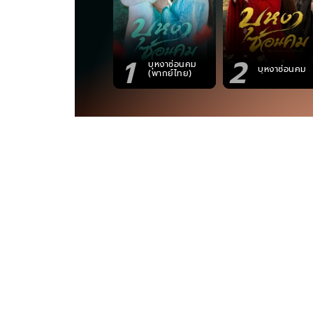
1
2
บุหงาซ่อนคม
บุหงาซ่อนคม
(พากย์ไทย)