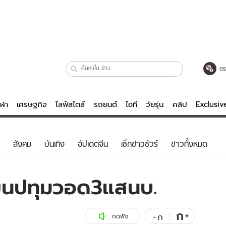
ตร
ีฬา
เศรษฐกิจ
ไลฟ์สไตล์
รถยนต์
ไอที
วัยรุ่น
คลิป
Exclusi
ตรวจหวย
ไลฟ์สไตล์
บันเทิงค
สังคม
บันเทิง
อัปเดตจีน
เช็กข่าวชัวร์
ข่าวทั้งหมด
ผู้หญิง
หนัง-ละคร
ผู้ชาย
เพลง
ขียนปทุมวอด3แสนบ.
ย
วัยรุ่น
เกมส์
ไอที
คลิป
ก
+
-
ก
กดฟัง
รถยนต์
พอดแคสต์