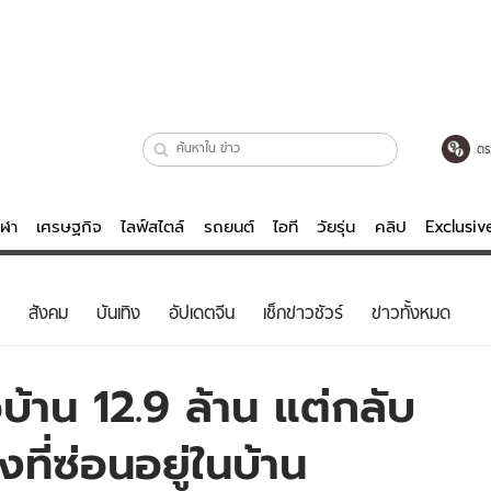
ตร
ีฬา
เศรษฐกิจ
ไลฟ์สไตล์
รถยนต์
ไอที
วัยรุ่น
คลิป
Exclusi
ตรวจหวย
ไลฟ์สไตล์
บันเทิงค
สังคม
บันเทิง
อัปเดตจีน
เช็กข่าวชัวร์
ข่าวทั้งหมด
ผู้หญิง
หนัง-ละคร
ผู้ชาย
เพลง
อบ้าน 12.9 ล้าน แต่กลับ
ย
วัยรุ่น
เกมส์
งที่ซ่อนอยู่ในบ้าน
ไอที
คลิป
รถยนต์
พอดแคสต์