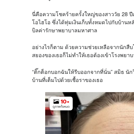
นี่คือความโชคร้ายครั้งใหญ่ของสาววัย 28 ปี
โอไฮโอ ซึ่งได้ทุ่มเงินเก็บทั้งหมดไปกับบ้านหล
บิลค่ารักษาพยาบาลมหาศาล
อย่างไรก็ตาม ด้วยความช่วยเหลือจากนักสืบโ
สยองของเธอก็ไม่ทำให้เธอต้องเข้าโรงพยา
“ติ๊กต็อกบอกฉันให้รีบออกจากที่นั่น” สมิธ นัก
บ้านที่เต็มไปด้วยเชื้อราของเธอ
10
+
ดูภาพทั้งหมด