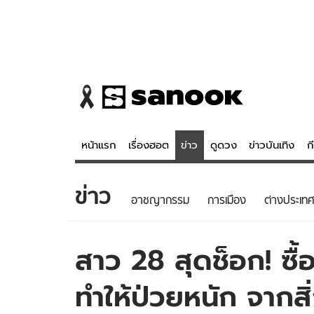
หน้าแรก
เรื่องฮอต
ข่าว
ดูดวง
ข่าวบันเทิง
ก
ข่าว
ข่าว
ดูดวง - 
อาชญากรรม
การเมือง
ต่างประเทศ
เรื่องฮอต
ดูดวง
ข่าว
หวยไทย
สาว 28 สุดช็อก! ซื้
ข่าวบันเทิง
สถิติหวยไท
ทำให้ป่วยหนัก จากสิ่
ข่าวกีฬา
หวยลาว
ข่าวเศรษฐกิจ