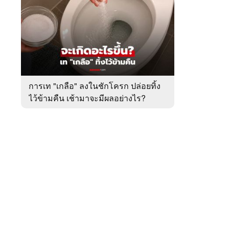
สัปดาห์
ของ
หมวด
ต่าง
 WeTV
ประเทศ
การเท "เกลือ" ลงในชักโครก ปล่อยทิ้ง
ไว้ข้ามคืน เช้ามาจะมีผลอย่างไร?
ติดต่อโฆษณา
tencentthbd
sales@tencent.co.th
รา
ร้องเรียนเนื้อหาไม่เหมาะสม
แนะนำติชม แจ้งปัญหาการใช้งาน