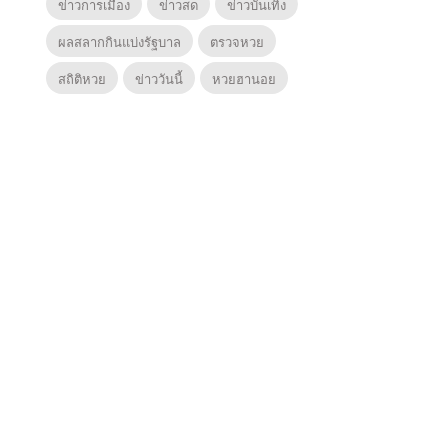
ข่าวการเมือง
ข่าวสด
ข่าวบันเทิง
ผลสลากกินแบ่งรัฐบาล
ตรวจหวย
สถิติหวย
ข่าววันนี้
หวยฮานอย