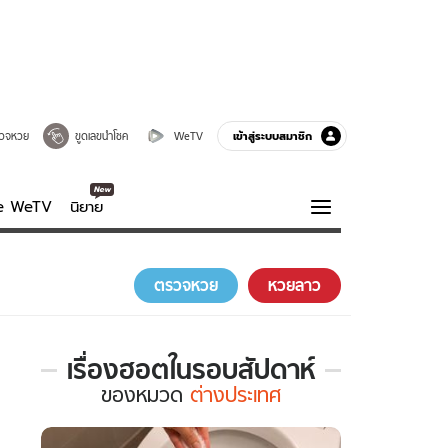
เข้าสู่ระบบสมาชิก
วจหวย
ขูดเลขนำโชค
WeTV
ve WeTV
นิยาย
รบรส
ความรู้รอบตัว
ตรวจหวย
หวยลาว
ฮาวทู
กูรู-รอบรู้
เรื่องฮอตในรอบสัปดาห์
เรื่อง
ของ
หมวด
ต่างประเทศ
ฮอต
ใน
รอบ