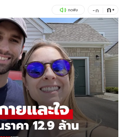
ก
สุขภาพ
+
ดูทีวี
-
ก
กดฟัง
เที่ยว-กิน
WeTV
Tasteful Thailand
Exclusive
Sanook Choice
นิยาย
ยลได้ที่
ร่วมงานกับเ