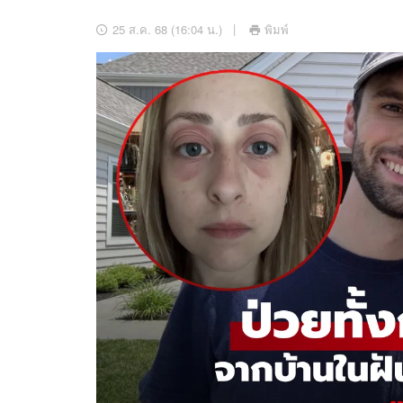
อัปเดตจีน
25 ส.ค. 68 (16:04 น.)
พิมพ์
เช็กข่าวชัวร์
ติดตามสนุกโซเชี
ดาวน์โหลดสนุกแอปฟรี
สงวนลิขสิทธิ์ ©
2569
บริษัท อิมเมจ ฟิวเจอร์ (ประเทศไทย) จำกัด