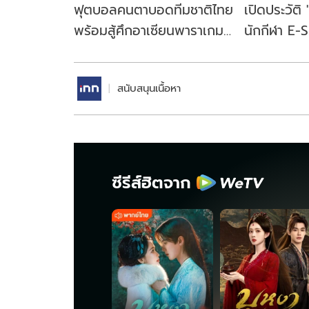
ฟุตบอลคนตาบอดทีมชาติไทย
เปิดประวัติ
พร้อมสู้ศึกอาเซียนพาราเกมส์
นักกีฬา E-
2025
ฝีมือฉกาจ ท
ที่สุดเวลานี้
สนับสนุนเนื้อหา
ซีรีส์ฮิตจาก