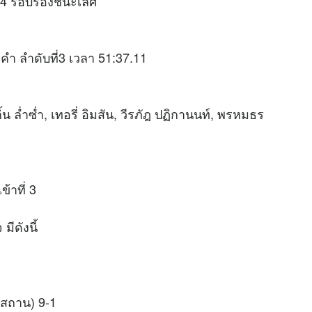
3-4 รอบรองชนะเลิศ
ำ ลำดับที่3 เวลา 51:37.11
เกิ้น ล่ำซ่ำ, เทอรี่ อิมสัน, วีรภัฎ ปฏิกานนท์, พรหมธร
้าที่ 3
ีดังนี้
ีซสถาน) 9-1