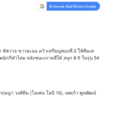
ตั้ง Sanook เป็นข่าวโปรดบน Google
สุขภาพ
ดูทีวี
เที่ยว-กิน
WeTV
Tasteful Thailand
Exclusive
Sanook Choice
นิยาย
ก ชัชวาล ขาวละออ คว้าเหรียญทองที่ 2 ให้ทีมเท
ยลได้ที่
พนัก
กีฬา
ไทย หลังชนะเกาหลีใต้ สนุก 8-5 ในรุ่น 54
ร่วมงานกับเ
ฤษฎา วงศ์ทิม (โอเพ่น โฮบี 16), นพเก้า พูนพัฒน์