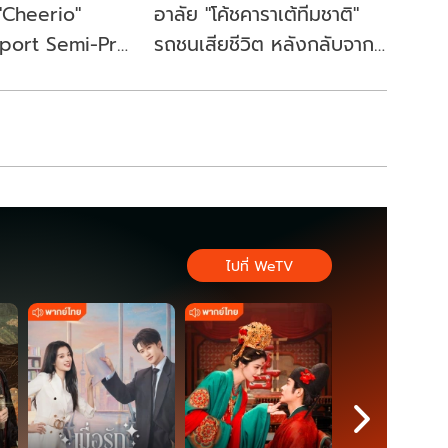
 "Cheerio"
อาลัย "โค้ชคาราเต้ทีมชาติ"
Sport Semi-Pro
รถชนเสียชีวิต หลังกลับจาก
ี่ถูกพูดถึงมาก
ภารกิจซีเกมส์ พาทัพไทย
กวาดเหรียญ
ไปที่ WeTV