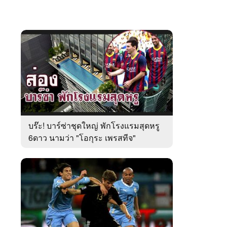
บร๊ะ! บาร์ซ่าชุดใหญ่ พักโรงแรมสุดหรู
6ดาว นามว่า "โอกุระ เพรสทีจ"