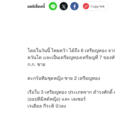
แชร์เรื่องนี้
Copy link
อัปเดตจีน
เช็กข่าวชัวร์
โดยในวันนี้ ไทยคว้า ได้ถึง 6 เหรียญทอง จา
ติดตามสนุกโซเชี
ดาวน์โหลดสนุกแอปฟรี
ควันโด และเป็นเหรียญทองเหรียญที่ 7 ของทั
ก.ก. ชาย
สงวนลิขสิทธิ์ ©
2569
บริษัท อิมเมจ ฟิวเจอร์ (ประเทศไทย) จำกัด
ตะกร้อทีมชุดหญิง-ชาย 2 เหรียญทอง
เรือใบ 3 เหรียญทอง ประเภทจาก ดำรงศักดิ์-ก
(ออปทิมิสต์หญิง) และ เลเซอร์
เรเดียล กีระติ บัวลง