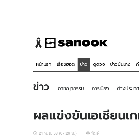
หน้าแรก
เรื่องฮอต
ข่าว
ดูดวง
ข่าวบันเทิง
ก
ข่าว
ข่าว
ดูดวง - 
อาชญากรรม
การเมือง
ต่างประเทศ
เรื่องฮอต
ดูดวง
ข่าว
หวยไทย
ผลแข่งขันเอเชียนเ
ข่าวบันเทิง
สถิติหวยไท
ข่าวกีฬา
หวยลาว
21 พ.ย. 53 (07:29 น.)
พิมพ์
ข่าวเศรษฐกิจ