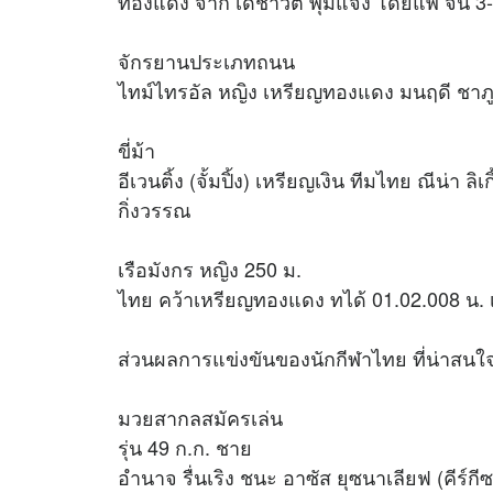
ทองแดง จาก เดชาวัต พุ่มแจ้ง โดยแพ้ จีน 
จักรยานประเภทถนน
ไทม์ไทรอัล หญิง เหรียญทองแดง มนฤดี ชาภูค
ขี่ม้า
อีเวนติ้ง (จั้มปิ้ง) เหรียญเงิน ทีมไทย ณีน่า ลิ
กิ่งวรรณ
เรือมังกร หญิง 250 ม.
ไทย คว้าเหรียญทองแดง ทได้ 01.02.008 น. เข
ส่วนผลการแข่งขันของนักกีฬาไทย ที่น่าสนใจ ม
มวยสากลสมัครเล่น
รุ่น 49 ก.ก. ชาย
อำนาจ รื่นเริง ชนะ อาซัส ยุซนาเลียฟ (คีร์ก