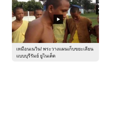
สัปดาห์
ของ
หมวด
กีฬา
 WeTV
เหมือนเนวิน! พระวางแผนเก็บขยะเลียน
แบบบุรีรัมย์ ยูไนเต็ด
ติดต่อโฆษณา
tencentthbd
sales@tencent.co.th
รา
ร้องเรียนเนื้อหาไม่เหมาะสม
แนะนำติชม แจ้งปัญหาการใช้งาน