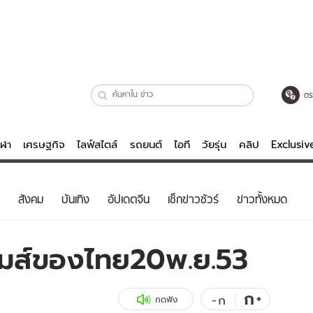
ตร
ีฬา
เศรษฐกิจ
ไลฟ์สไตล์
รถยนต์
ไอที
วัยรุ่น
คลิป
Exclusi
ตรวจหวย
ไลฟ์สไตล์
บันเทิงค
สังคม
บันเทิง
อัปเดตจีน
เช็กข่าวชัวร์
ข่าวทั้งหมด
ผู้หญิง
หนัง-ละคร
ผู้ชาย
เพลง
กมส์ของไทย20พ.ย.53
ย
วัยรุ่น
เกมส์
ไอที
คลิป
ก
+
-
ก
กดฟัง
รถยนต์
พอดแคสต์