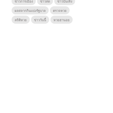
ข่าวการเมือง
ข่าวสด
ข่าวบันเทิง
ผลสลากกินแบ่งรัฐบาล
ตรวจหวย
สถิติหวย
ข่าววันนี้
หวยฮานอย