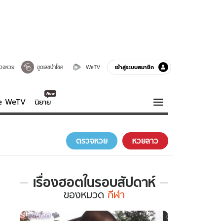
เข้าสู่ระบบสมาชิก
วจหวย
ขูดเลขนำโชค
WeTV
ve WeTV
นิยาย
รบรส
ความรู้รอบตัว
ตรวจหวย
หวยลาว
ฮาวทู
กูรู-รอบรู้
เรื่องฮอตในรอบสัปดาห์
เรื่อง
ของ
หมวด
กีฬา
ฮอต
ใน
รอบ