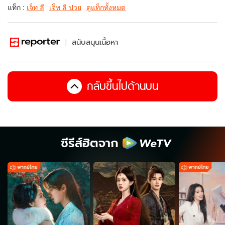
แท็ก :
เจ็ท ลี
เจ็ท ลี ป่วย
ดูแท็กทั้งหมด
สนับสนุนเนื้อหา
กลับขึ้นไปด้านบน
ซีรีส์ฮิตจาก