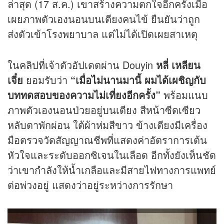
ล่าสุด (17 ส.ค.) เขาสร้างความตกใจอีกครั้งเมื่อ
เผยภาพตัวเองนอนบนเตียงคนไข้ ยืนยันว่าถูก
ส่งตัวเข้าโรงพยาบาล แต่ไม่ได้เปิดเผยสาเหตุ
ใน
คลิป
ที่เจ้าตัวอัปเดตผ่าน Douyin
หลี่ เหลียน
เจี๋ย
ยอมรับว่า
“เมื่อไม่นานมานี้ ผมได้เผชิญกับ
บททดสอบของความไม่เที่ยงอีกครั้ง”
พร้อมแนบ
ภาพตัวเองนอนป่วยอยู่บนเตียง สีหน้าซีดเซียว
หลับตาพักผ่อน ใต้ผ้าห่มสีขาว ข้างเตียงมีเครื่อง
มือตรวจวัดสัญญาณชีพที่แสดงค่าอัตราการเต้น
หัวใจและระดับออกซิเจนในเลือด อีกทั้งยังเห็นชัด
ว่าเขากำลังให้น้ำเกลือและมีสายไฟทางการแพทย์
ต่อพ่วงอยู่ แสดงว่าอยู่ระหว่างการรักษา