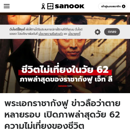
ข่าว
เข้าสู่ระบบสมาชิก
หมวดอื่นๆ
//s.isanook.com/ns/0/ud/1966/9830218/new-
Sanook
//s.isanook.com/sr/0/images/logo-
600
60
thumbnail1200x720_v2-
new-
20.jpg
sanook.png
เว็บไซต์นี้ใช้คุกกี้
เพื่อให้ท่านได้รับประสบการณ์การใช้งานที่ดีที่สุดบน เว็บไซต์
ตกลง
ของเรา โปรดศึกษาเพิ่มเติมที่
นโยบายความเป็นส่วนตัว
และ
นโยบายคุกกี้
พระเอกราชากังฟู ข่าวลือว่าตาย
หลายรอบ เปิดภาพล่าสุดวัย 62
ความไม่เที่ยงของชีวิต