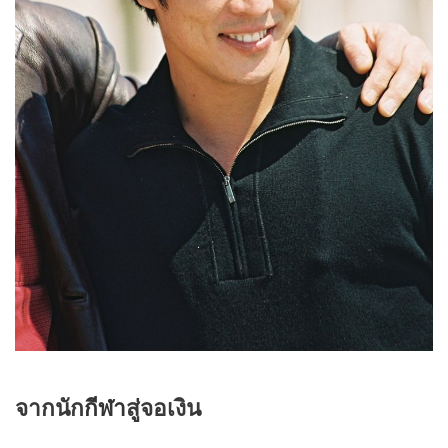
จากนัก
กีฬา
สู่จอเงิน