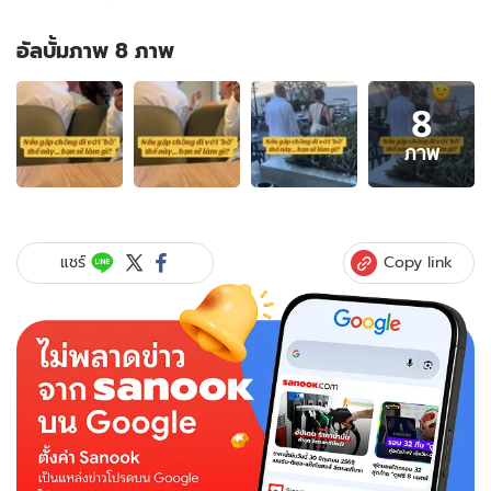
อัลบั้มภาพ 8 ภาพ
อัลบั้ม
8
ภาพ
8
ภาพ
ภาพ
ของ
คลิป
ไว
รัล
Copy link
แชร์
4
ล้าน
วิว!
เมีย
เจอ
ผัว
ควง
ชู้
กลาง
ร้าน