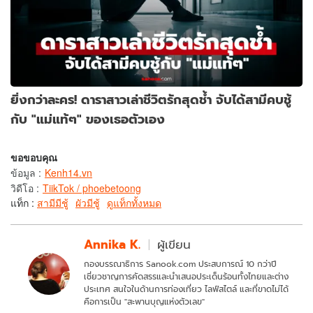
ยิ่งกว่าละคร! ดาราสาวเล่าชีวิตรักสุดช้ำ จับได้สามีคบชู้
กับ "แม่แท้ๆ" ของเธอตัวเอง
ขอขอบคุณ
ข้อมูล
:
Kenh14.vn
วิดีโอ
:
TiikTok / phoebetoong
แท็ก :
สามีมีชู้
ผัวมีชู้
ดูแท็กทั้งหมด
Annika K.
ผู้เขียน
กองบรรณาธิการ Sanook.com ประสบการณ์ 10 กว่าปี
เชี่ยวชาญการคัดสรรและนำเสนอประเด็นร้อนทั้งไทยและต่าง
ประเทศ สนใจในด้านการท่องเที่ยว ไลฟ์สไตล์ และที่ขาดไม่ได้
คือการเป็น "สะพานบุญแห่งตัวเลข"