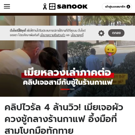
ข่าว
เข้าสู่ระบบสมาชิก
หมวดอื่นๆ
//s.isanook.com/ns/0/ud/1965/9828254/new-
Sanook
//s.isanook.com/sr/0/images/logo-
600
60
thumbnail1200x720_v2_1.jpg
new-
sanook.png
เว็บไซต์นี้ใช้คุกกี้
เพื่อให้ท่านได้รับประสบการณ์การใช้งานที่ดีที่สุดบน เว็บไซต์
ตกลง
ของเรา โปรดศึกษาเพิ่มเติมที่
นโยบายความเป็นส่วนตัว
และ
นโยบายคุกกี้
คลิปไวรัล 4 ล้านวิว! เมียเจอผัว
ควงชู้กลางร้านกาแฟ อึ้งมือที่
สามโบกมือทักทาย