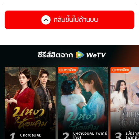
กลับขึ้นไปด้านบน
ซีรีส์ฮิตจาก
1
2
3
บุหงาซ่อนคม (พากย์
เมื่อรั
บุหงาซ่อนคม
ไทย)
(พากย์