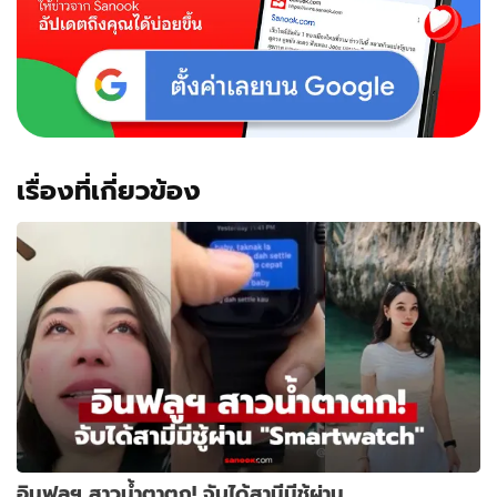
กาแฟ
อึ้ง
มือ
ที่
สาม
โบกมือ
ทักทาย
เรื่องที่เกี่ยวข้อง
อินฟลูฯ สาวน้ำตาตก! จับได้สามีมีชู้ผ่าน