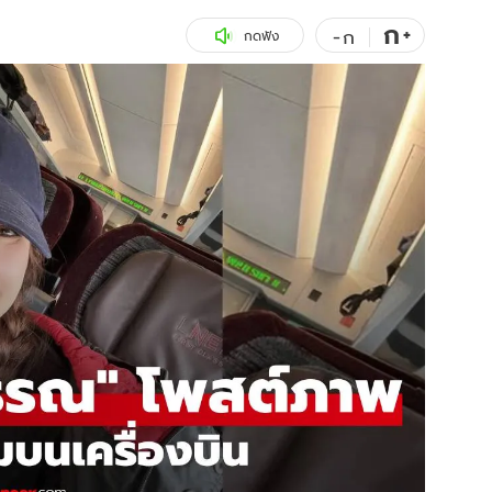
ก
สุขภาพ
+
ดูทีวี
-
ก
กดฟัง
เที่ยว-กิน
WeTV
Tasteful Thailand
Exclusive
Sanook Choice
นิยาย
ยลได้ที่
ร่วมงานกับเ