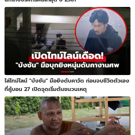
ไล่ไทม์ไลน์ "บังซัน" มือยิงดับคาวัด ก่อนจบชีวิตตัวเอง
ที่คู้บอน 27 เปิดจุดเริ่มต้นชนวนเหตุ