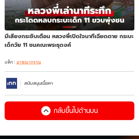
มีเสียงกระซิบเตือน หลวงพี่เปิดใจนาทีเฉียดตาย กระบะ
เด็กวัย 11 ชนคณะพระธุดงค์
แท็ก :
อาชญากรรม
สนับสนุนเนื้อหา
กลับขึ้นไปด้านบน