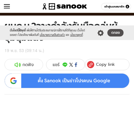
ข่าว
เข้าสู่ระบบสมาชิก
หมวดอื่นๆ
ผบก.น.2วางกำลังรับมือกลุ่มผู้
Sanook
//s.isanook.com/sr/0/images/logo-
600
60
new-
เว็บไซต์นี้ใช้คุกกี้
เพื่อให้ท่านได้รับประสบการณ์การใช้งานที่ดีที่สุดบน เว็บไซต์
ชุมนุมแดง
ตกลง
sanook.png
ของเรา โปรดศึกษาเพิ่มเติมที่
นโยบายความเป็นส่วนตัว
และ
นโยบายคุกกี้
19 พ.ย. 53 (09:14 น.)
Copy link
แชร์
กดฟัง
ตั้ง Sanook เป็นข่าวโปรดบน Google