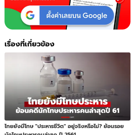
เรื่องที่เกี่ยวข้อง
ไทยยังมีโทษ "ประหารชีวิต" อยู่จริงหรือไม่? ย้อนรอย
นักโทษประหารคนล่าสุด ปี 2561