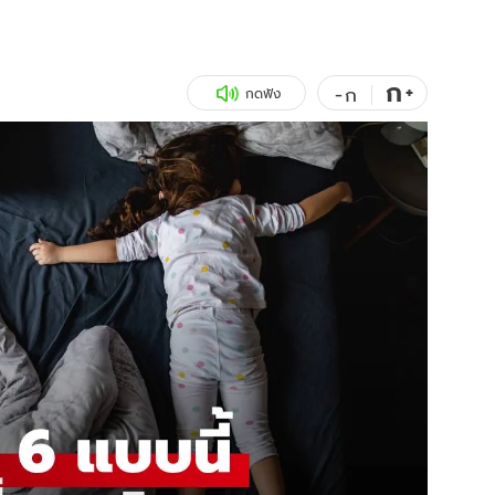
สุขภาพ
ดูทีวี
เที่ยว-กิน
WeTV
ก
+
-
ก
กดฟัง
Tasteful Thailand
Exclusive
Sanook Choice
นิยาย
ยลได้ที่
ร่วมงานกับเ