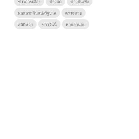
ข่าวการเมือง
ข่าวสด
ข่าวบันเทิง
ผลสลากกินแบ่งรัฐบาล
ตรวจหวย
สถิติหวย
ข่าววันนี้
หวยฮานอย