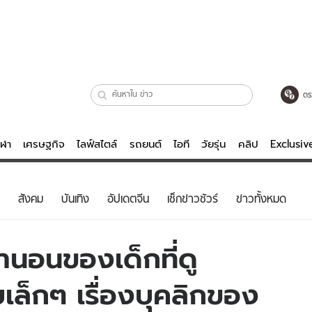
ตร
ีฬา
เศรษฐกิจ
ไลฟ์สไตล์
รถยนต์
ไอที
วัยรุ่น
คลิป
Exclusi
ตรวจหวย
ไลฟ์สไตล์
บันเทิงค
สังคม
บันเทิง
อัปเดตจีน
เช็กข่าวชัวร์
ข่าวทั้งหมด
ผู้หญิง
หนัง-ละคร
ผู้ชาย
เพลง
่านอนของเด็กที่ดู
ย
วัยรุ่น
เกมส์
ล็กๆ เรื่องบุคลิกของ
ไอที
คลิป
รถยนต์
พอดแคสต์