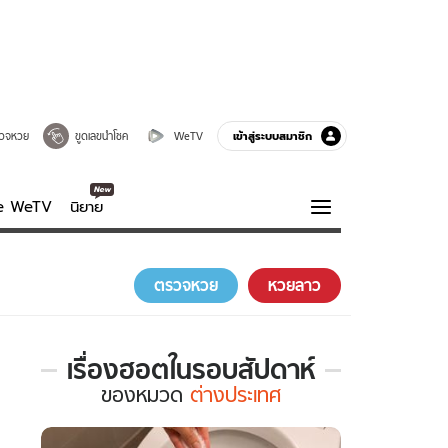
เข้าสู่ระบบสมาชิก
วจหวย
ขูดเลขนำโชค
WeTV
ve WeTV
นิยาย
รบรส
ความรู้รอบตัว
ตรวจหวย
หวยลาว
ฮาวทู
กูรู-รอบรู้
เรื่องฮอตในรอบสัปดาห์
เรื่อง
ของ
หมวด
ต่างประเทศ
ฮอต
ใน
รอบ