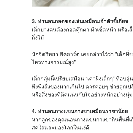
3. ท่านอนกอดของเล่นเหมือนเจ้าตัวขี้เกียจ
เด็กบางคนต้องกอดตุ๊กตา ผ้าเช็ดหน้า หรือเสื
กิ่งไม้
นักจิตวิทยา พิคฮาร์ต เคยกล่าวไว้ว่า "เด็กท
ไหวทางอารมณ์สูง"
เด็กกลุ่มนี้เปรียบเสมือน “เตาผิงเล็กๆ” ที่อบ
พึ่งพิงสิ่งของมากเกินไป ควรค่อยๆ ช่วยลูกเ
หรือสิ่งของที่ติดแน่นกับใจอย่างหนักอย่างนุ
4. ท่านอนกางแขนกางขาเหมือนราชาน้อย
หากลูกของคุณนอนกางแขนกางขากินพื้นที่เกือ
สดใสและมองโลกในแง่ดี