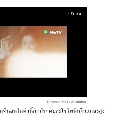
รับชม
arrow_forward_ios
Powered by 
GliaStudios
ด็กที่นอนในท่านี้มักมีระดับเซโรโทนินในสมองสูง
M
u