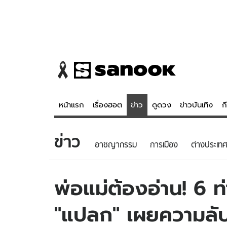
หน้าแรก
เรื่องฮอต
ข่าว
ดูดวง
ข่าวบันเทิง
ก
ข่าว
ข่าว
ดูดวง - 
อาชญากรรม
การเมือง
ต่างประเทศ
เรื่องฮอต
ดูดวง
ข่าว
หวยไทย
พ่อแม่ต้องอ่าน! 6 ท
ข่าวบันเทิง
สถิติหวยไท
"แปลก" เผยความลับเ
ข่าวกีฬา
หวยลาว
ข่าวเศรษฐกิจ