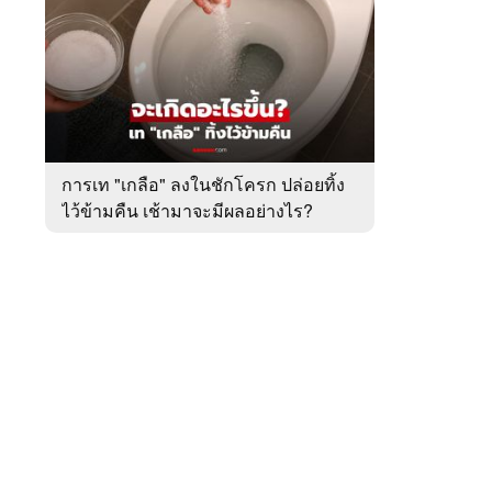
สัปดาห์
ของ
หมวด
ต่าง
 WeTV
ประเทศ
การเท "เกลือ" ลงในชักโครก ปล่อยทิ้ง
ไว้ข้ามคืน เช้ามาจะมีผลอย่างไร?
ติดต่อโฆษณา
tencentthbd
sales@tencent.co.th
รา
ร้องเรียนเนื้อหาไม่เหมาะสม
แนะนำติชม แจ้งปัญหาการใช้งาน