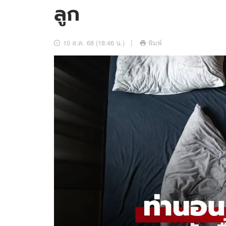
ลูก
อัปเดตจีน
เช็กข่าวชัวร์
10 ส.ค. 68 (18:46 น.)
พิมพ์
ติดตามสนุกโซเชี
ดาวน์โหลดสนุกแอปฟรี
สงวนลิขสิทธิ์ ©
2569
บริษัท อิมเมจ ฟิวเจอร์ (ประเทศไทย) จำกัด