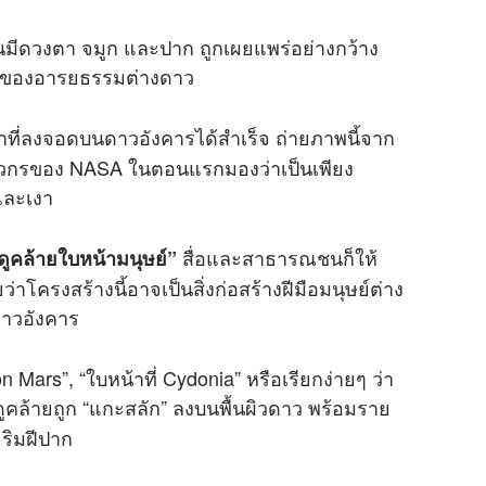
นมีดวงตา จมูก และปาก ถูกเผยแพร่อย่างกว้าง
ยู่ของอารยธรรมต่างดาว
ที่ลงจอดบนดาวอังคารได้สำเร็จ ถ่ายภาพนี้จาก
ิศวกรของ NASA ในตอนแรกมองว่าเป็นเพียง
และเงา
สื่อและสาธารณชนก็ให้
ดูคล้ายใบหน้ามนุษย์”
โครงสร้างนี้อาจเป็นสิ่งก่อสร้างฝีมือมนุษย์ต่าง
าวอังคาร
 Mars”, “ใบหน้าที่ Cydonia” หรือเรียกง่ายๆ ว่า
ล้ายถูก “แกะสลัก” ลงบนพื้นผิวดาว พร้อมราย
ริมฝีปาก