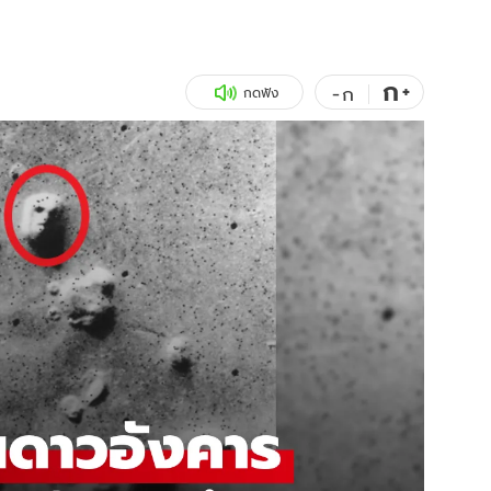
สุขภาพ
ดูทีวี
เที่ยว-กิน
WeTV
ก
+
-
ก
กดฟัง
Tasteful Thailand
Exclusive
Sanook Choice
นิยาย
ยลได้ที่
ร่วมงานกับเ