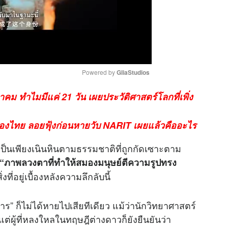
Powered by 
GliaStudios
าคม ทำไมมีแค่ 21 วัน เผยประวัติศาสตร์โลกที่เพิ่ง
M
u
ืองไทย ลอยฟุ้งก่อนหายวับ NARIT เผยแล้วคืออะไร
t
e
เป็นเพียงเนินหินตามธรรมชาติที่ถูกกัดเซาะตาม
“ภาพลวงตาที่ทำให้สมองมนุษย์ตีความรูปทรง
ิ่งที่อยู่เบื้องหลังความลึกลับนี้
าร” ก็ไม่ได้หายไปเสียทีเดียว แม้ว่านักวิทยาศาสตร์
่ผู้ที่หลงใหลในทฤษฎีต่างดาวก็ยังยืนยันว่า