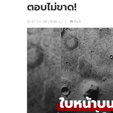
ตอบไม่ขาด!
อัปเดตจีน
เช็กข่าวชัวร์
27 ก.ค. 68 (18:34 น.)
พิมพ์
ติดตามสนุกโซเชี
ดาวน์โหลดสนุกแอปฟรี
สงวนลิขสิทธิ์ ©
2569
บริษัท อิมเมจ ฟิวเจอร์ (ประเทศไทย) จำกัด