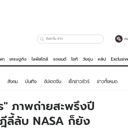
ตร
ีฬา
เศรษฐกิจ
ไลฟ์สไตล์
รถยนต์
ไอที
วัยรุ่น
คลิป
Exclusi
ตรวจหวย
ไลฟ์สไตล์
บันเทิงค
สังคม
บันเทิง
อัปเดตจีน
เช็กข่าวชัวร์
ข่าวทั้งหมด
ผู้หญิง
หนัง-ละคร
ผู้ชาย
เพลง
ร" ภาพถ่ายสะพรึงปี
ย
วัยรุ่น
เกมส์
ีลี้ลับ NASA ก็ยัง
ไอที
คลิป
รถยนต์
พอดแคสต์