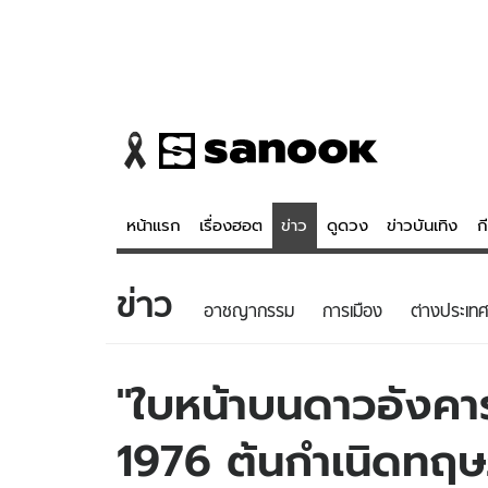
หน้าแรก
เรื่องฮอต
ข่าว
ดูดวง
ข่าวบันเทิง
ก
ข่าว
ข่าว
ดูดวง - 
อาชญากรรม
การเมือง
ต่างประเทศ
เรื่องฮอต
ดูดวง
ข่าว
หวยไทย
"ใบหน้าบนดาวอังคา
ข่าวบันเทิง
สถิติหวยไท
1976 ต้นกำเนิดทฤษฎ
ข่าวกีฬา
หวยลาว
ข่าวเศรษฐกิจ