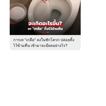
สัปดาห์
ของ
หมวด
ต่าง
 WeTV
ประเทศ
การเท "เกลือ" ลงในชักโครก ปล่อยทิ้ง
ไว้ข้ามคืน เช้ามาจะมีผลอย่างไร?
ติดต่อโฆษณา
tencentthbd
sales@tencent.co.th
รา
ร้องเรียนเนื้อหาไม่เหมาะสม
แนะนำติชม แจ้งปัญหาการใช้งาน