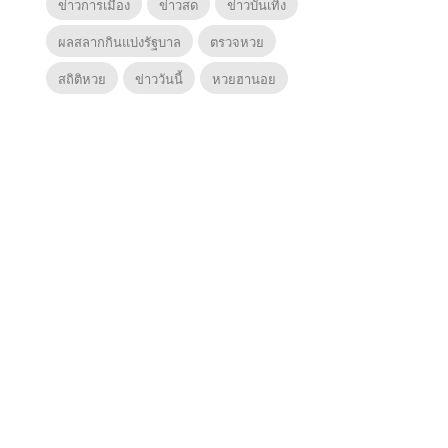
ข่าวการเมือง
ข่าวสด
ข่าวบันเทิง
ผลสลากกินแบ่งรัฐบาล
ตรวจหวย
สถิติหวย
ข่าววันนี้
หวยฮานอย