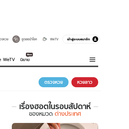
เข้าสู่ระบบสมาชิก
วจหวย
ขูดเลขนำโชค
WeTV
ve WeTV
นิยาย
รบรส
ความรู้รอบตัว
ตรวจหวย
หวยลาว
ฮาวทู
กูรู-รอบรู้
เรื่องฮอตในรอบสัปดาห์
เรื่อง
ของ
หมวด
ต่างประเทศ
ฮอต
ใน
รอบ