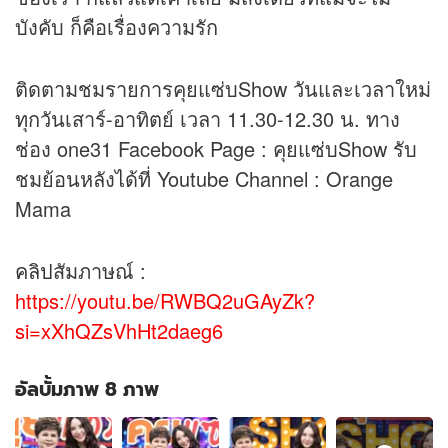
บังคับ ก็คือเรื่องความรัก
ติดตามชมรายการคุยแซ่บShow วันและเวลาใหม่
ทุกวันเสาร์-อาทิตย์ เวลา 11.30-12.30 น. ทาง
ช่อง one31 Facebook Page : คุยแซ่บShow รับ
ชมย้อนหลังได้ที่ Youtube Channel : Orange
Mama
คลิป
สัมภาษณ์ :
https://youtu.be/RWBQ2uGAyZk?
si=xXhQZsVhHt2daeg6
อัลบั้มภาพ 8 ภาพ
อัลบั้ม