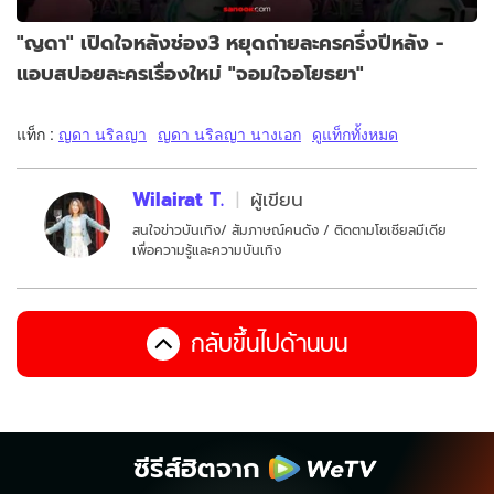
"ญดา" เปิดใจหลังช่อง3 หยุดถ่ายละครครึ่งปีหลัง -
แอบสปอยละครเรื่องใหม่ "จอมใจอโยธยา"
แท็ก :
ญดา นริลญา
ญดา นริลญา นางเอก
ดูแท็กทั้งหมด
Wilairat T.
ผู้เขียน
สนใจข่าวบันเทิง/ สัมภาษณ์คนดัง / ติดตามโซเชียลมีเดีย
เพื่อความรู้และความบันเทิง
กลับขึ้นไปด้านบน
ซีรีส์ฮิตจาก