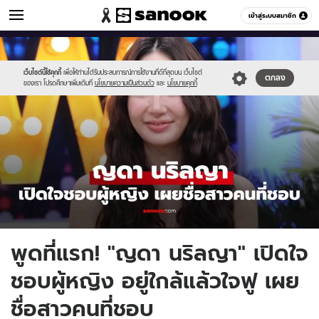
ข่าวบันเทิง
เข้าสู่ระบบสมาชิก
หมวดอื่นๆ
//s.isanook.com/ns/0/ud/1964/9821214/555-
Sanook
//s.isanook.com/sr/0/images/logo-
600
60
2025-
new-
07-
sanook.png
เว็บไซต์นี้ใช้คุกกี้
เพื่อให้ท่านได้รับประสบการณ์การใช้งานที่ดีที่สุดบน เว็บไซต์
ตกลง
ของเรา โปรดศึกษาเพิ่มเติมที่
นโยบายความเป็นส่วนตัว
และ
นโยบายคุกกี้
26t202253.987.jpg
พูดที่แรก! "ญดา นริลญา" เปิดใจ
ชอบผู้หญิง อยู่ใกล้แล้วใจฟู เผย
ชื่อสาวคนที่ชอบ