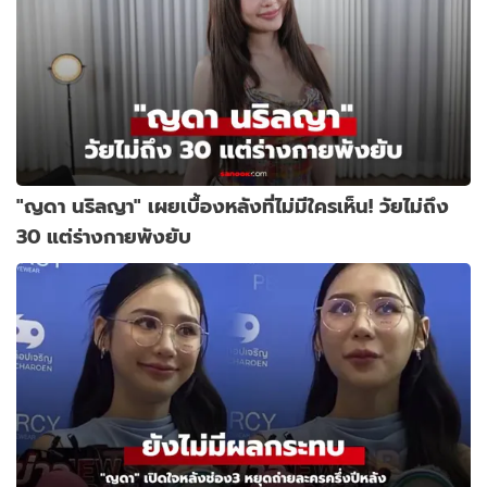
"ญดา นริลญา" เผยเบื้องหลังที่ไม่มีใครเห็น! วัยไม่ถึง
30 แต่ร่างกายพังยับ