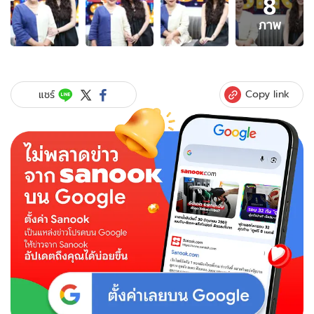
8
ภาพ
8
ภาพ
ภาพ
ของ
พูด
ที่
แรก!
Copy link
แชร์
"ญดา
นริลญา"
เปิด
ใจ
ชอบ
ผู้
หญิง
อยู่
ใกล้
แล้ว
ใจฟู
เผย
ชื่อ
สาว
คน