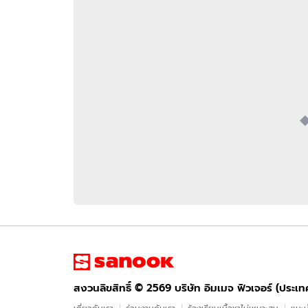
อัปเดตจีน
เช็กข่าวชัวร์
ติดตามสนุกโซเชี
ดาวน์โหลดสนุกแอปฟรี
สงวนลิขสิทธิ์ ©
2569
บริษัท อิมเมจ ฟิวเจอร์ (ประเทศไทย) จำกัด
สงวนลิขสิทธิ์ ©
2569
บริษัท อิมเมจ ฟิวเจอร์ (ประเ