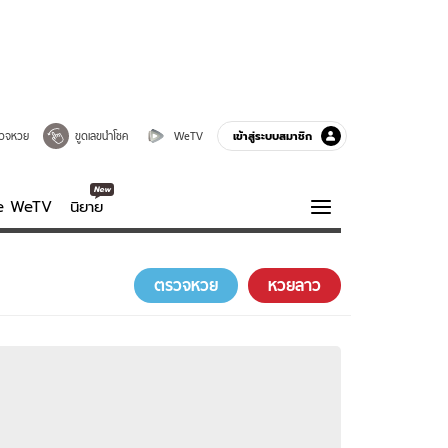
เข้าสู่ระบบสมาชิก
วจหวย
ขูดเลขนำโชค
WeTV
ve WeTV
นิยาย
รบรส
ความรู้รอบตัว
ตรวจหวย
หวยลาว
ฮาวทู
กูรู-รอบรู้