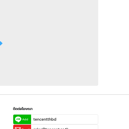
 WeTV
ติดต่อโฆษณา
tencentthbd
sales@tencent.co.th
รา
ร้องเรียนเนื้อหาไม่เหมาะสม
แนะนำติชม แจ้งปัญหาการใช้งาน
ติดต่อโฆษณา
tencentthbd
Add