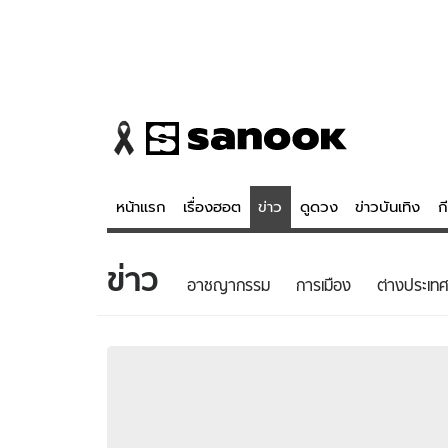
หน้าแรก
เรื่องฮอต
ข่าว
ดูดวง
ข่าวบันเทิง
ก
ข่าว
ข่าว
ดูดวง - 
อาชญากรรม
การเมือง
ต่างประเทศ
เรื่องฮอต
ดูดวง
ข่าว
หวยไทย
ข่าวบันเทิง
สถิติหวยไท
ข่าวกีฬา
หวยลาว
ข่าวเศรษฐกิจ