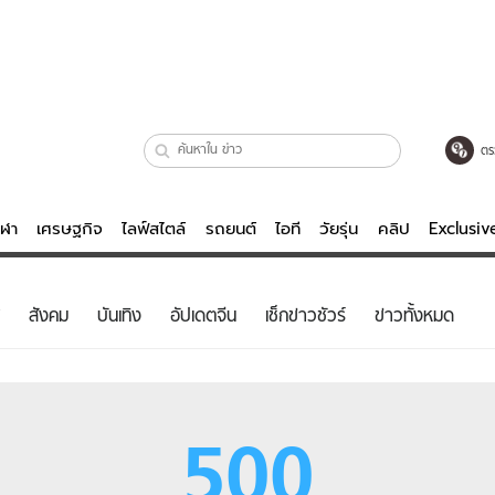
ตร
ีฬา
เศรษฐกิจ
ไลฟ์สไตล์
รถยนต์
ไอที
วัยรุ่น
คลิป
Exclusi
ตรวจหวย
ไลฟ์สไตล์
บันเทิงค
สังคม
บันเทิง
อัปเดตจีน
เช็กข่าวชัวร์
ข่าวทั้งหมด
ผู้หญิง
หนัง-ละคร
ผู้ชาย
เพลง
ย
วัยรุ่น
เกมส์
500
ไอที
คลิป
รถยนต์
พอดแคสต์